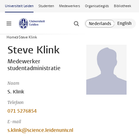
Ga naar hoofdinhoud
Universiteit Leiden
Studenten
Medewerkers
Organisatiegids
Bibliotheek
Menu
Home
Steve Klink
Steve Klink
Medewerker
studentadministratie
Naam
S. Klink
Telefoon
071 5276854
E-mail
s.klink@science.leidenuniv.nl