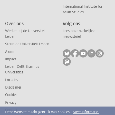
International Institute for
Asian Studies
Over ons
Volg ons
Werken bij de Universiteit
Lees onze wekelijkse
Leiden
nieuwsbrief
Steun de Universiteit Leiden
Alumni
Volg ons op bluesky
Volg ons op facebo
Volg ons op yo
Volg ons op
Volg on
Impact
Volg ons op mastodon
Leiden-Delft-Erasmus
Universities
Locaties
Disclaimer
Cookies
Privacy
Contact
Deze website maakt gebruik van cookies.
Meer informatie.