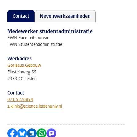
Contact
Nevenwerkzaamheden
Medewerker studentadministratie
FWN Faculteitsbureau
FWN Studentenadministratie
Werkadres
Gorlaeus Gebouw
Einsteinweg 55
2333 CC Leiden
Contact
071 5276854
s.klink@science.leidenuniv.nl
Delen op Facebook
Delen via Bluesky
Delen op LinkedIn
Delen via WhatsApp
Delen via Mastodon