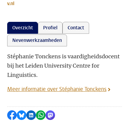
v.nl
Overzicht
Profiel
Contact
Nevenwerkzaamheden
Stéphanie Tonckens is vaardigheidsdocent
bij het Leiden University Centre for
Linguistics.
Meer informatie over Stéphanie Tonckens
Delen op Facebook
Delen via Bluesky
Delen op LinkedIn
Delen via WhatsApp
Delen via Mastodon