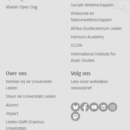
Sociale Wetenschappen
Master Open Dag
Wiskunde en
Natuurwetenschappen
Afrika-Studiecentrum Leiden
Honours Academy
ICLON
International Institute for
Asian Studies
Over ons
Volg ons
Werken bij de Universiteit
Lees onze wekelijkse
Leiden
nieuwsbrief
Steun de Universiteit Leiden
Alumni
Volg ons op bluesky
Volg ons op facebo
Volg ons op yo
Volg ons op
Volg on
Impact
Volg ons op mastodon
Leiden-Delft-Erasmus
Universities