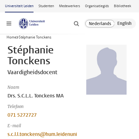
Ga naar hoofdinhoud
Universiteit Leiden
Studenten
Medewerkers
Organisatiegids
Bibliotheek
Menu
Home
Stéphanie Tonckens
Stéphanie
Tonckens
Vaardigheidsdocent
Naam
Drs. S.C.L.L. Tonckens MA
Telefoon
071 5272727
E-mail
s.c.l.l.tonckens@hum.leidenuni