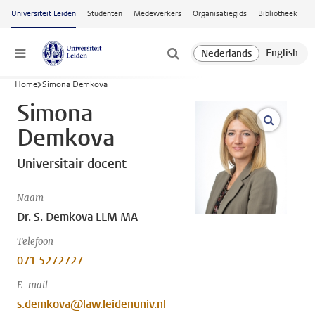
Ga naar hoofdinhoud
Universiteit Leiden
Studenten
Medewerkers
Organisatiegids
Bibliotheek
Menu
Home
Simona Demkova
Simona
open m
Demkova
Universitair docent
Naam
Dr. S. Demkova LLM MA
Telefoon
071 5272727
E-mail
s.demkova@law.leidenuniv.nl