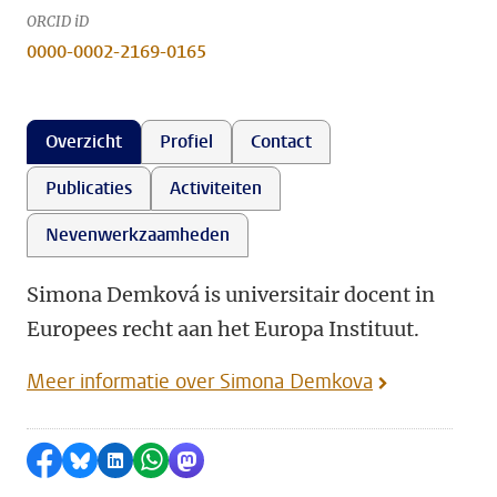
ORCID iD
0000-0002-2169-0165
Overzicht
Profiel
Contact
Publicaties
Activiteiten
Nevenwerkzaamheden
Simona Demková is universitair docent in
Europees recht aan het Europa Instituut.
Meer informatie over Simona Demkova
Delen op Facebook
Delen via Bluesky
Delen op LinkedIn
Delen via WhatsApp
Delen via Mastodon