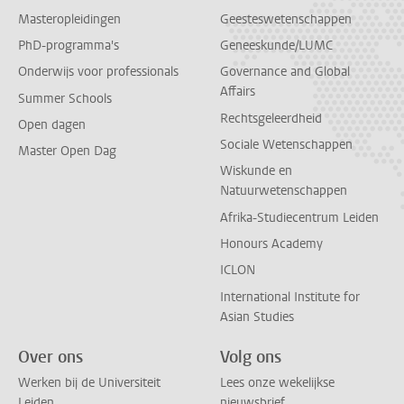
Masteropleidingen
Geesteswetenschappen
PhD-programma's
Geneeskunde/LUMC
Onderwijs voor professionals
Governance and Global
Affairs
Summer Schools
Rechtsgeleerdheid
Open dagen
Sociale Wetenschappen
Master Open Dag
Wiskunde en
Natuurwetenschappen
Afrika-Studiecentrum Leiden
Honours Academy
ICLON
International Institute for
Asian Studies
Over ons
Volg ons
Werken bij de Universiteit
Lees onze wekelijkse
Leiden
nieuwsbrief