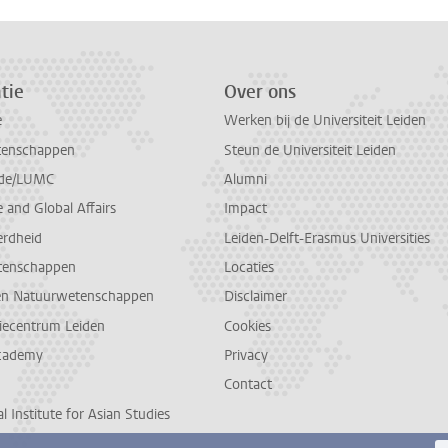
tie
Over ons
e
Werken bij de Universiteit Leiden
tenschappen
Steun de Universiteit Leiden
de/LUMC
Alumni
and Global Affairs
Impact
erdheid
Leiden-Delft-Erasmus Universities
tenschappen
Locaties
en Natuurwetenschappen
Disclaimer
diecentrum Leiden
Cookies
cademy
Privacy
Contact
l Institute for Asian Studies