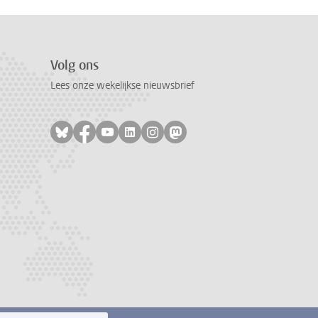
Volg ons
Lees onze wekelijkse nieuwsbrief
Volg ons op bluesky
Volg ons op facebook
Volg ons op youtube
Volg ons op linkedin
Volg ons op instagram
Volg ons op mastodon