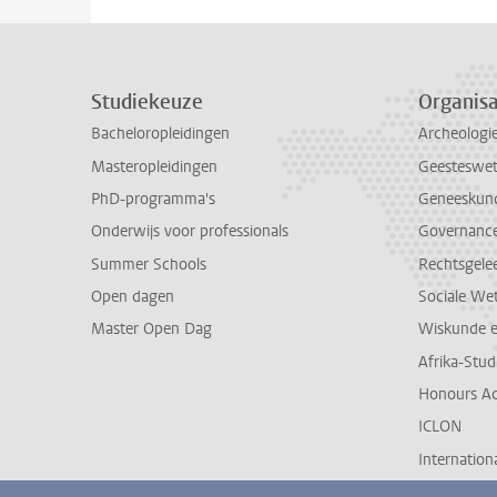
Studiekeuze
Organisa
Bacheloropleidingen
Archeologi
Masteropleidingen
Geesteswe
PhD-programma's
Geneeskun
Onderwijs voor professionals
Governance 
Summer Schools
Rechtsgele
Open dagen
Sociale We
Master Open Dag
Wiskunde 
Afrika-Stu
Honours A
ICLON
Internationa