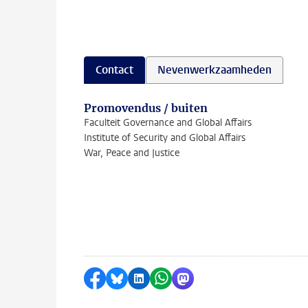
Contact
Nevenwerkzaamheden
Promovendus / buiten
Faculteit Governance and Global Affairs
Institute of Security and Global Affairs
War, Peace and Justice
Delen op Facebook
Delen via Bluesky
Delen op LinkedIn
Delen via WhatsApp
Delen via Mastodon