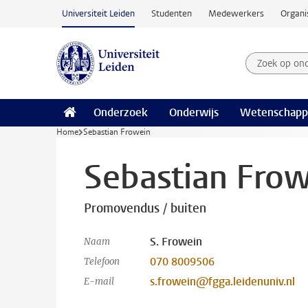
Ga naar hoofdinhoud
Universiteit Leiden
Studenten
Medewerkers
Organi
Zoek op on
Zoekterm
Onderzoek
Onderwijs
Wetenschapp
Home
Sebastian Frowein
Sebastian Fro
Promovendus / buiten
S. Frowein
Naam
070 8009506
Telefoon
s.frowein@fgga.leidenuniv.nl
E-mail