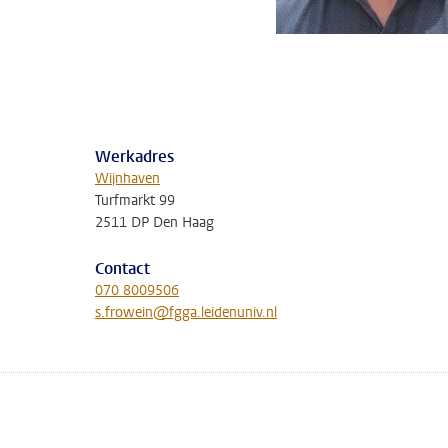
Werkadres
Wijnhaven
Turfmarkt 99
2511 DP Den Haag
Contact
070 8009506
s.frowein@fgga.leidenuniv.nl