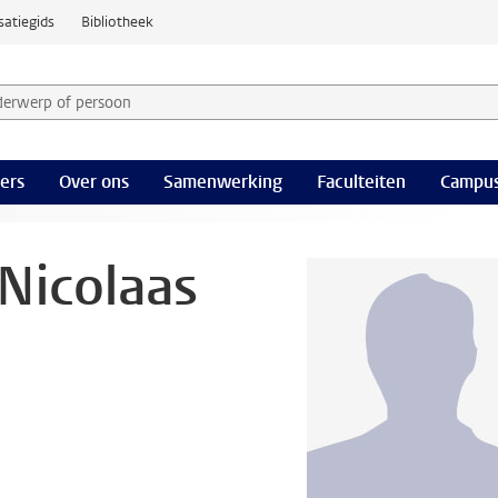
satiegids
Bibliotheek
derwerp of persoon en selecteer categorie
ers
Over ons
Samenwerking
Faculteiten
Campus
Nicolaas