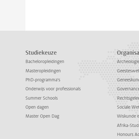
Studiekeuze
Organisa
Bacheloropleidingen
Archeologi
Masteropleidingen
Geesteswe
PhD-programma's
Geneeskun
Onderwijs voor professionals
Governance 
Summer Schools
Rechtsgele
Open dagen
Sociale We
Master Open Dag
Wiskunde 
Afrika-Stu
Honours A