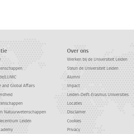
tie
Over ons
e
Werken bij de Universiteit Leiden
tenschappen
Steun de Universiteit Leiden
de/LUMC
Alumni
and Global Affairs
Impact
erdheid
Leiden-Delft-Erasmus Universities
tenschappen
Locaties
en Natuurwetenschappen
Disclaimer
diecentrum Leiden
Cookies
cademy
Privacy