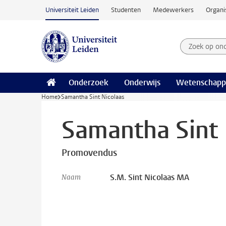
Ga naar hoofdinhoud
Universiteit Leiden
Studenten
Medewerkers
Organi
Zoek op on
Zoekterm
Onderzoek
Onderwijs
Wetenschapp
Home
Samantha Sint Nicolaas
Samantha Sint 
Promovendus
S.M. Sint Nicolaas MA
Naam