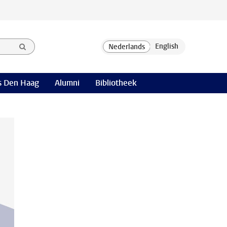
 Den Haag
Alumni
Bibliotheek