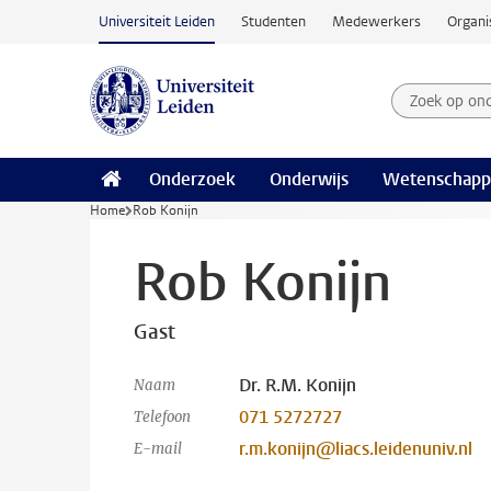
Ga naar hoofdinhoud
Universiteit Leiden
Studenten
Medewerkers
Organi
Zoek op on
Zoekterm
Onderzoek
Onderwijs
Wetenschapp
Home
Rob Konijn
Rob Konijn
Gast
Dr. R.M. Konijn
Naam
071 5272727
Telefoon
r.m.konijn@liacs.leidenuniv.nl
E-mail