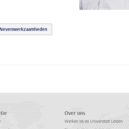
Nevenwerkzaamheden
tie
Over ons
e
Werken bij de Universiteit Leiden