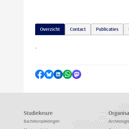
Overzicht
Contact
Publicaties
.
Delen op Facebook
Delen via Bluesky
Delen op LinkedIn
Delen via WhatsApp
Delen via Mastodon
Studiekeuze
Organisa
Bacheloropleidingen
Archeologi