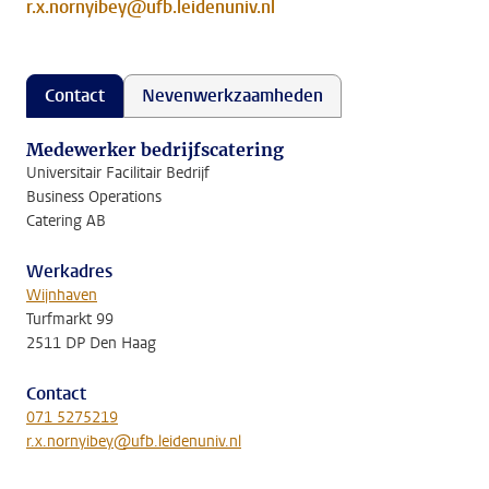
r.x.nornyibey@ufb.leidenuniv.nl
Contact
Nevenwerkzaamheden
Medewerker bedrijfscatering
Universitair Facilitair Bedrijf
Business Operations
Catering AB
Werkadres
Wijnhaven
Turfmarkt 99
2511 DP Den Haag
Contact
071 5275219
r.x.nornyibey@ufb.leidenuniv.nl