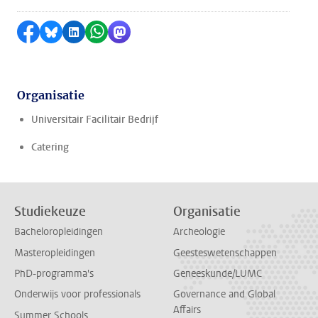
Delen op Facebook
Delen via Bluesky
Delen op LinkedIn
Delen via WhatsApp
Delen via Mastodon
Organisatie
Universitair Facilitair Bedrijf
Catering
Studiekeuze
Organisatie
Bacheloropleidingen
Archeologie
Masteropleidingen
Geesteswetenschappen
PhD-programma's
Geneeskunde/LUMC
Onderwijs voor professionals
Governance and Global
Affairs
Summer Schools