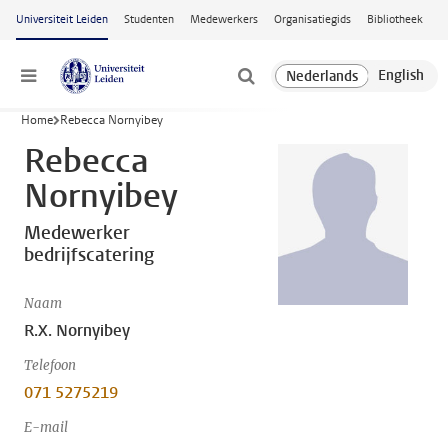
Ga naar hoofdinhoud
Universiteit Leiden
Studenten
Medewerkers
Organisatiegids
Bibliotheek
Menu
Home
Rebecca Nornyibey
Rebecca
Nornyibey
Medewerker
bedrijfscatering
Naam
R.X. Nornyibey
Telefoon
071 5275219
E-mail