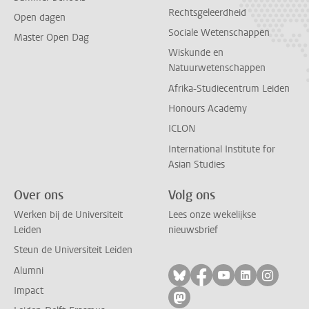
Rechtsgeleerdheid
Open dagen
Sociale Wetenschappen
Master Open Dag
Wiskunde en
Natuurwetenschappen
Afrika-Studiecentrum Leiden
Honours Academy
ICLON
International Institute for
Asian Studies
Over ons
Volg ons
Werken bij de Universiteit
Lees onze wekelijkse
Leiden
nieuwsbrief
Steun de Universiteit Leiden
Alumni
Volg ons op bluesky
Volg ons op facebo
Volg ons op yo
Volg ons op
Volg on
Impact
Volg ons op mastodon