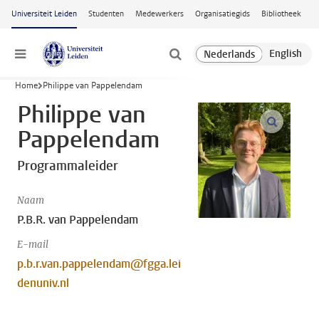
Ga naar hoofdinhoud
Universiteit Leiden
Studenten
Medewerkers
Organisatiegids
Bibliotheek
Menu
Home
Philippe van Pappelendam
Philippe van
open m
Pappelendam
Programmaleider
Naam
P.B.R. van Pappelendam
E-mail
p.b.r.van.pappelendam@fgga.lei
denuniv.nl