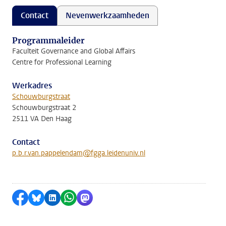
Contact
Nevenwerkzaamheden
Programmaleider
Faculteit Governance and Global Affairs
Centre for Professional Learning
Werkadres
Schouwburgstraat
Schouwburgstraat 2
2511 VA Den Haag
Contact
p.b.r.van.pappelendam@fgga.leidenuniv.nl
Delen op Facebook
Delen via Bluesky
Delen op LinkedIn
Delen via WhatsApp
Delen via Mastodon