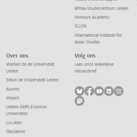
Afrika-Studiecentrum Leiden
Honours Academy
ICLON
International Institute for
Asian Studies
Over ons
Volg ons
Werken bij de Universiteit
Lees onze wekelijkse
Leiden
nieuwsbrief
Steun de Universiteit Leiden
Alumni
Volg ons op bluesky
Volg ons op facebo
Volg ons op yo
Volg ons op
Volg on
Impact
Volg ons op mastodon
Leiden-Delft-Erasmus
Universities
Locaties
Disclaimer