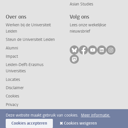
Asian Studies
Over ons
Volg ons
Werken bij de Universiteit
Lees onze wekelijkse
Leiden
nieuwsbrief
Steun de Universiteit Leiden
Alumni
Volg ons op bluesky
Volg ons op facebo
Volg ons op yo
Volg ons op
Volg on
Impact
Volg ons op mastodon
Leiden-Delft-Erasmus
Universities
Locaties
Disclaimer
Cookies
Privacy
Contact
Deze website maakt gebruik van cookies.
Meer informatie.
Cookies accepteren
Cookies weigeren