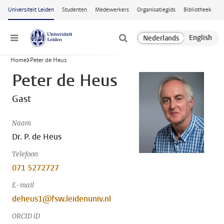
Ga naar hoofdinhoud
Universiteit Leiden
Studenten
Medewerkers
Organisatiegids
Bibliotheek
Menu
Home
Peter de Heus
Peter de Heus
Gast
Naam
Dr. P. de Heus
Telefoon
071 5272727
E-mail
deheus1@fsw.leidenuniv.nl
ORCID iD