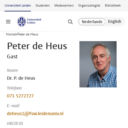
Ga naar hoofdinhoud
Universiteit Leiden
Studenten
Medewerkers
Organisatiegids
Bibliotheek
Menu
Home
Peter de Heus
Peter de Heus
Gast
Naam
Dr. P. de Heus
Telefoon
071 5272727
E-mail
deheus1@fsw.leidenuniv.nl
ORCID iD