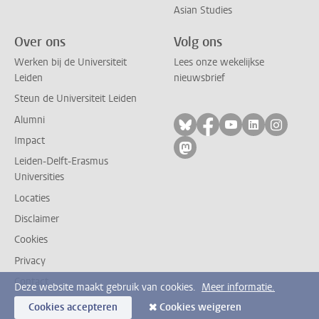
Asian Studies
Over ons
Volg ons
Werken bij de Universiteit
Lees onze wekelijkse
Leiden
nieuwsbrief
Steun de Universiteit Leiden
Alumni
Volg ons op bluesky
Volg ons op facebo
Volg ons op yo
Volg ons op
Volg on
Impact
Volg ons op mastodon
Leiden-Delft-Erasmus
Universities
Locaties
Disclaimer
Cookies
Privacy
Contact
Deze website maakt gebruik van cookies.
Meer informatie.
Cookies accepteren
Cookies weigeren