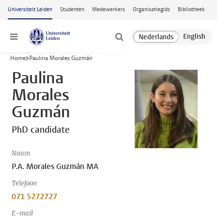
Ga naar hoofdinhoud
Universiteit Leiden
Studenten
Medewerkers
Organisatiegids
Bibliotheek
Menu
Home
Paulina Morales Guzmán
Paulina
Morales
Guzmán
PhD candidate
Naam
P.A. Morales Guzmán MA
Telefoon
071 5272727
E-mail