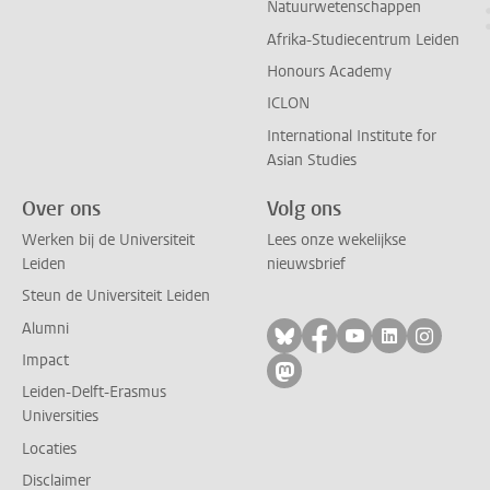
Natuurwetenschappen
Afrika-Studiecentrum Leiden
Honours Academy
ICLON
International Institute for
Asian Studies
Over ons
Volg ons
Werken bij de Universiteit
Lees onze wekelijkse
Leiden
nieuwsbrief
Steun de Universiteit Leiden
Alumni
Volg ons op bluesky
Volg ons op facebo
Volg ons op yo
Volg ons op
Volg on
Impact
Volg ons op mastodon
Leiden-Delft-Erasmus
Universities
Locaties
Disclaimer