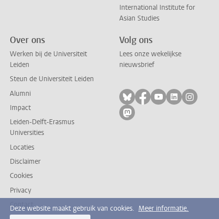
International Institute for
Asian Studies
Over ons
Volg ons
Werken bij de Universiteit
Lees onze wekelijkse
Leiden
nieuwsbrief
Steun de Universiteit Leiden
Alumni
Volg ons op bluesky
Volg ons op facebo
Volg ons op yo
Volg ons op
Volg on
Impact
Volg ons op mastodon
Leiden-Delft-Erasmus
Universities
Locaties
Disclaimer
Cookies
Privacy
Contact
Deze website maakt gebruik van cookies.
Meer informatie.