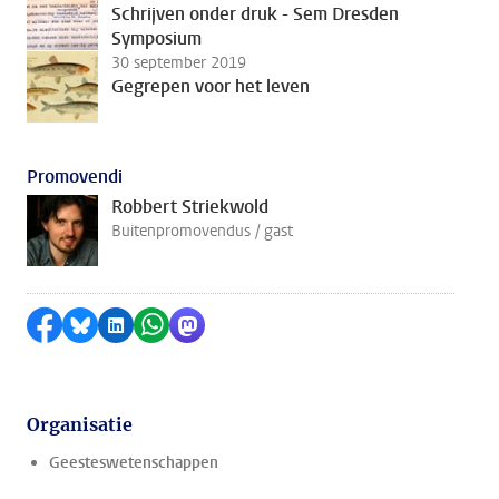
Schrijven onder druk - Sem Dresden
Symposium
30 september 2019
Gegrepen voor het leven
Promovendi
Robbert Striekwold
Buitenpromovendus / gast
Delen op Facebook
Delen via Bluesky
Delen op LinkedIn
Delen via WhatsApp
Delen via Mastodon
Organisatie
Geesteswetenschappen