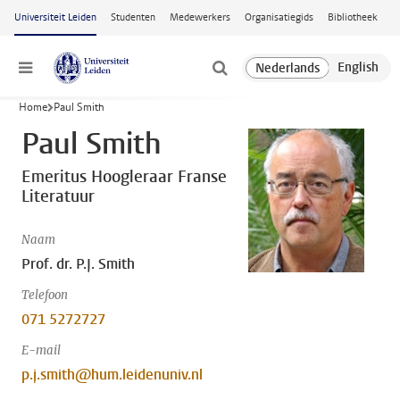
Ga naar hoofdinhoud
Universiteit Leiden
Studenten
Medewerkers
Organisatiegids
Bibliotheek
Menu
Home
Paul Smith
Paul Smith
Emeritus Hoogleraar Franse
Literatuur
Naam
Prof. dr. P.J. Smith
Telefoon
071 5272727
E-mail
p.j.smith@hum.leidenuniv.nl