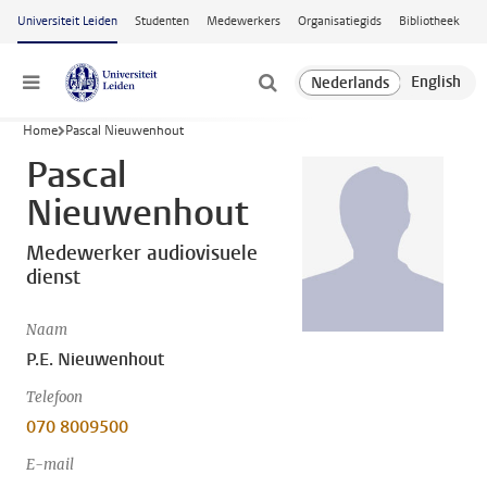
Ga naar hoofdinhoud
Universiteit Leiden
Studenten
Medewerkers
Organisatiegids
Bibliotheek
Menu
Home
Pascal Nieuwenhout
Pascal
Nieuwenhout
Medewerker audiovisuele
dienst
Naam
P.E. Nieuwenhout
Telefoon
070 8009500
E-mail