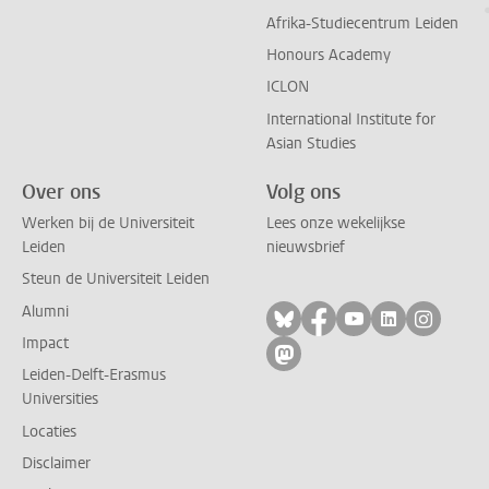
Afrika-Studiecentrum Leiden
Honours Academy
ICLON
International Institute for
Asian Studies
Over ons
Volg ons
Werken bij de Universiteit
Lees onze wekelijkse
Leiden
nieuwsbrief
Steun de Universiteit Leiden
Alumni
Volg ons op bluesky
Volg ons op facebo
Volg ons op yo
Volg ons op
Volg on
Impact
Volg ons op mastodon
Leiden-Delft-Erasmus
Universities
Locaties
Disclaimer