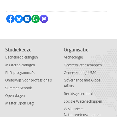
Delen op Facebook
Delen via Bluesky
Delen op LinkedIn
Delen via WhatsApp
Delen via Mastodon
Studiekeuze
Organisatie
Bacheloropleidingen
Archeologie
Masteropleidingen
Geesteswetenschappen
PhD-programma's
Geneeskunde/LUMC
Onderwijs voor professionals
Governance and Global
Affairs
Summer Schools
Rechtsgeleerdheid
Open dagen
Sociale Wetenschappen
Master Open Dag
Wiskunde en
Natuurwetenschappen