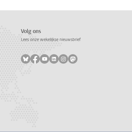
Volg ons
Lees onze wekelijkse nieuwsbrief
Volg ons op bluesky
Volg ons op facebook
Volg ons op youtube
Volg ons op linkedin
Volg ons op instagram
Volg ons op mastodon