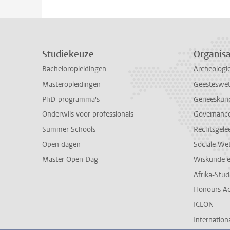
Studiekeuze
Organisa
Bacheloropleidingen
Archeologi
Masteropleidingen
Geesteswe
PhD-programma's
Geneeskun
Onderwijs voor professionals
Governance 
Summer Schools
Rechtsgele
Open dagen
Sociale We
Master Open Dag
Wiskunde 
Afrika-Stu
Honours A
ICLON
Internationa