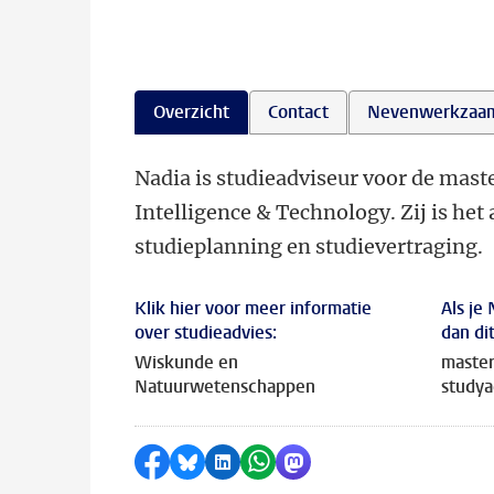
Overzicht
Contact
Nevenwerkzaa
Nadia is studieadviseur voor de mas
Intelligence & Technology. Zij is h
studieplanning en studievertraging.
Klik hier voor meer informatie
Als je
over studieadvies:
dan di
Wiskunde en
master
Natuurwetenschappen
studya
Delen op Facebook
Delen via Bluesky
Delen op LinkedIn
Delen via WhatsApp
Delen via Mastodon