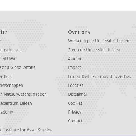
tie
Over ons
e
Werken bij de Universiteit Leiden
tenschappen
Steun de Universiteit Leiden
de/LUMC
Alumni
and Global Affairs
Impact
erdheid
Leiden-Delft-Erasmus Universities
tenschappen
Locaties
en Natuurwetenschappen
Disclaimer
diecentrum Leiden
Cookies
cademy
Privacy
Contact
l Institute for Asian Studies