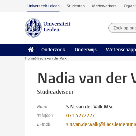
Ga naar hoofdinhoud
Universiteit Leiden
Studenten
Medewerkers
Organi
Zoek op on
Zoekterm
Onderzoek
Onderwijs
Wetenschapp
Home
Nadia van der Valk
Nadia van der 
Studieadviseur
S.N. van der Valk MSc
Naam
071 5272727
Telefoon
s.n.van.der.valk@liacs.leidenuniv
E-mail