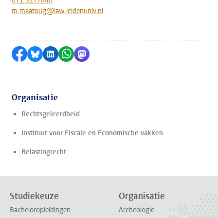
071 5277840
m.maatoug@law.leidenuniv.nl
Delen op Facebook
Delen via Bluesky
Delen op LinkedIn
Delen via WhatsApp
Delen via Mastodon
Organisatie
Rechtsgeleerdheid
Instituut voor Fiscale en Economische vakken
Belastingrecht
Studiekeuze
Organisatie
Bacheloropleidingen
Archeologie