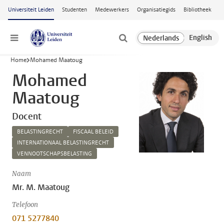
Ga naar hoofdinhoud
Universiteit Leiden
Studenten
Medewerkers
Organisatiegids
Bibliotheek
Menu
Home
Mohamed Maatoug
Mohamed
Maatoug
Docent
BELASTINGRECHT
FISCAAL BELEID
INTERNATIONAAL BELASTINGRECHT
VENNOOTSCHAPSBELASTING
Naam
Mr. M. Maatoug
Telefoon
071 5277840