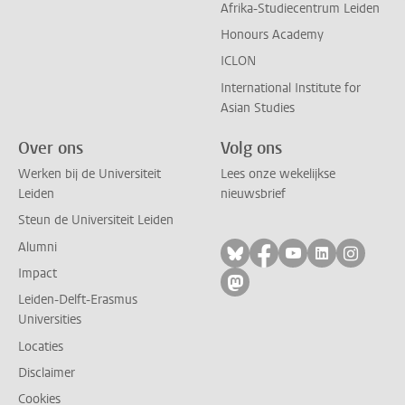
Afrika-Studiecentrum Leiden
Honours Academy
ICLON
International Institute for
Asian Studies
Over ons
Volg ons
Werken bij de Universiteit
Lees onze wekelijkse
Leiden
nieuwsbrief
Steun de Universiteit Leiden
Alumni
Volg ons op bluesky
Volg ons op facebo
Volg ons op yo
Volg ons op
Volg on
Impact
Volg ons op mastodon
Leiden-Delft-Erasmus
Universities
Locaties
Disclaimer
Cookies