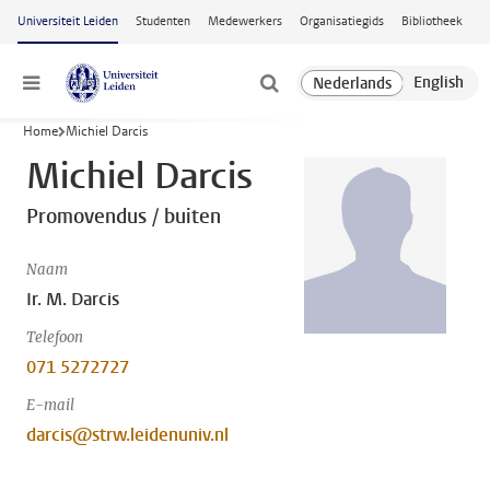
Ga naar hoofdinhoud
Universiteit Leiden
Studenten
Medewerkers
Organisatiegids
Bibliotheek
Menu
Home
Michiel Darcis
Michiel Darcis
Promovendus / buiten
Naam
Ir. M. Darcis
Telefoon
071 5272727
E-mail
darcis@strw.leidenuniv.nl