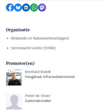
Delen op Facebook
Delen via Bluesky
Delen op LinkedIn
Delen via WhatsApp
Delen via Mastodon
Organisatie
Wiskunde en Natuurwetenschappen
Sterrewacht Leiden (STRW)
Promotor(en)
Bernhard Brandl
Hoogleraar Infraroodastronomie
Pieter de Visser
Gastonderzoeker