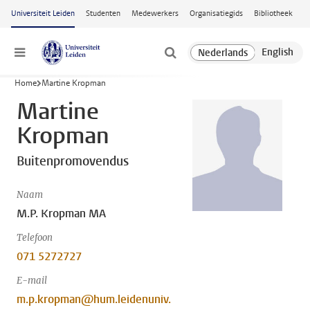
Ga naar hoofdinhoud
Universiteit Leiden
Studenten
Medewerkers
Organisatiegids
Bibliotheek
Menu
Home
Martine Kropman
Martine
Kropman
Buitenpromovendus
Naam
M.P. Kropman MA
Telefoon
071 5272727
E-mail
m.p.kropman@hum.leidenuniv.