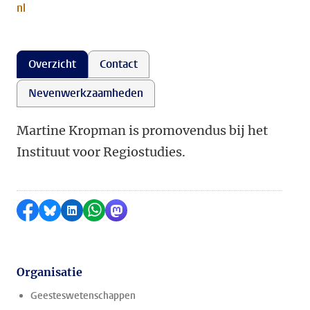
nl
Overzicht
Contact
Nevenwerkzaamheden
Martine Kropman is promovendus bij het
Instituut voor Regiostudies.
Delen op Facebook
Delen via Bluesky
Delen op LinkedIn
Delen via WhatsApp
Delen via Mastodon
Organisatie
Geesteswetenschappen