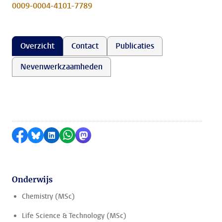
0009-0004-4101-7789
Overzicht
Contact
Publicaties
Nevenwerkzaamheden
Delen op Facebook
Delen via Bluesky
Delen op LinkedIn
Delen via WhatsApp
Delen via Mastodon
Onderwijs
Chemistry (MSc)
Life Science & Technology (MSc)