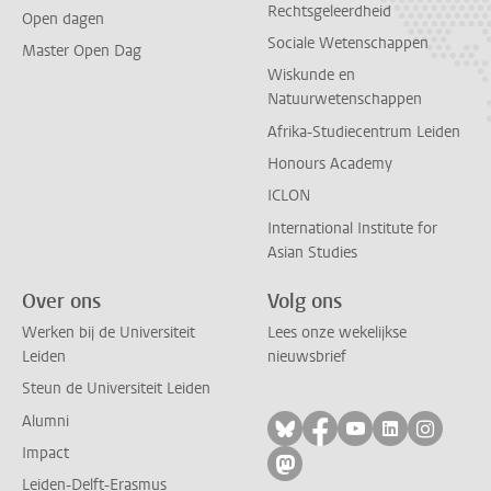
Rechtsgeleerdheid
Open dagen
Sociale Wetenschappen
Master Open Dag
Wiskunde en
Natuurwetenschappen
Afrika-Studiecentrum Leiden
Honours Academy
ICLON
International Institute for
Asian Studies
Over ons
Volg ons
Werken bij de Universiteit
Lees onze wekelijkse
Leiden
nieuwsbrief
Steun de Universiteit Leiden
Alumni
Volg ons op bluesky
Volg ons op facebo
Volg ons op yo
Volg ons op
Volg on
Impact
Volg ons op mastodon
Leiden-Delft-Erasmus