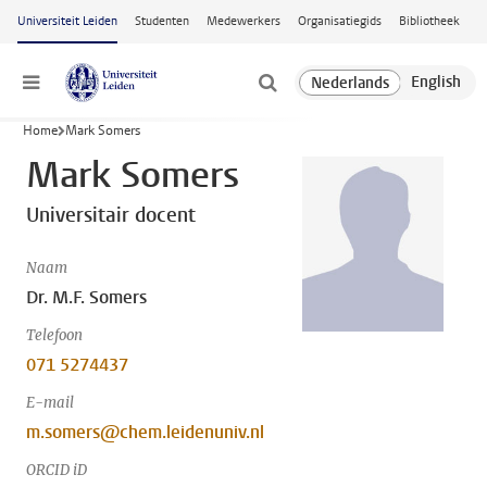
Ga naar hoofdinhoud
Universiteit Leiden
Studenten
Medewerkers
Organisatiegids
Bibliotheek
Menu
Home
Mark Somers
Mark Somers
Universitair docent
Naam
Dr. M.F. Somers
Telefoon
071 5274437
E-mail
m.somers@chem.leidenuniv.nl
ORCID iD