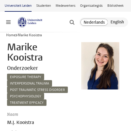
Ga naar hoofdinhoud
Universiteit Leiden
Studenten
Medewerkers
Organisatiegids
Bibliotheek
Menu
Home
Marike Kooistra
Marike
Kooistra
Onderzoeker
EXPOSURE THERAPY
INTERPERSONAL TRAUMA
POST TRAUMATIC STRESS DISORDER
PSYCHOPHYSIOLOGY
TREATMENT EFFICACY
Naam
M.J. Kooistra