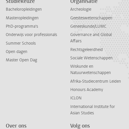
Studiekeuze
Organisatie
Bacheloropleidingen
Archeologie
Masteropleidingen
Geesteswetenschappen
PhD-programma's
Geneeskunde/LUMC
Onderwijs voor professionals
Governance and Global
Affairs
Summer Schools
Rechtsgeleerdheid
Open dagen
Sociale Wetenschappen
Master Open Dag
Wiskunde en
Natuurwetenschappen
Afrika-Studiecentrum Leiden
Honours Academy
ICLON
International Institute for
Asian Studies
Over ons
Volg ons