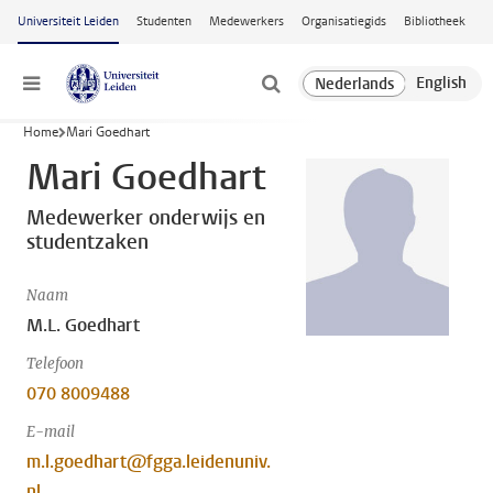
Ga naar hoofdinhoud
Universiteit Leiden
Studenten
Medewerkers
Organisatiegids
Bibliotheek
Menu
Home
Mari Goedhart
Mari Goedhart
Medewerker onderwijs en
studentzaken
Naam
M.L. Goedhart
Telefoon
070 8009488
E-mail
m.l.goedhart@fgga.leidenuniv.
nl