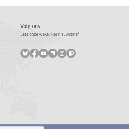
Volg ons
Lees onze wekelijkse nieuwsbrief
Volg ons op bluesky
Volg ons op facebook
Volg ons op youtube
Volg ons op linkedin
Volg ons op instagram
Volg ons op mastodon