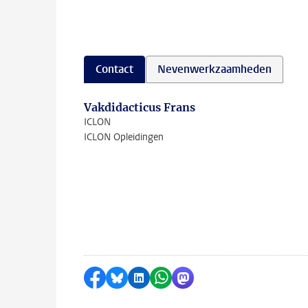
Contact
Nevenwerkzaamheden
Vakdidacticus Frans
ICLON
ICLON Opleidingen
Delen op Facebook
Delen via Bluesky
Delen op LinkedIn
Delen via WhatsApp
Delen via Mastodon