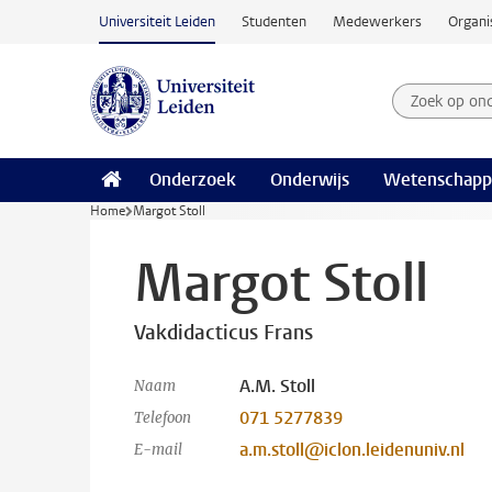
Ga naar hoofdinhoud
Universiteit Leiden
Studenten
Medewerkers
Organi
Zoek op on
Zoekterm
Onderzoek
Onderwijs
Wetenschapp
Home
Margot Stoll
Margot Stoll
Vakdidacticus Frans
A.M. Stoll
Naam
071 5277839
Telefoon
a.m.stoll@iclon.leidenuniv.nl
E-mail