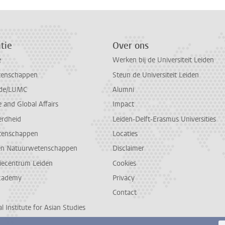
tie
Over ons
e
Werken bij de Universiteit Leiden
tenschappen
Steun de Universiteit Leiden
de/LUMC
Alumni
and Global Affairs
Impact
erdheid
Leiden-Delft-Erasmus Universities
tenschappen
Locaties
en Natuurwetenschappen
Disclaimer
diecentrum Leiden
Cookies
cademy
Privacy
Contact
l Institute for Asian Studies