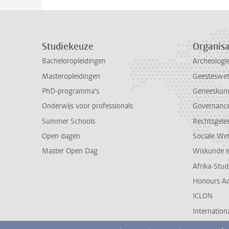
Studiekeuze
Organisa
Bacheloropleidingen
Archeologi
Masteropleidingen
Geesteswe
PhD-programma's
Geneeskun
Onderwijs voor professionals
Governance 
Summer Schools
Rechtsgele
Open dagen
Sociale We
Master Open Dag
Wiskunde 
Afrika-Stu
Honours A
ICLON
Internationa