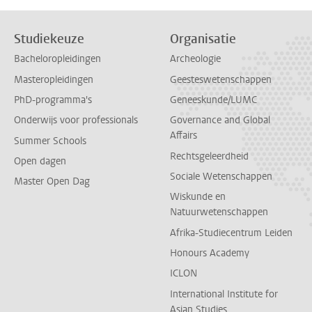
Studiekeuze
Organisatie
Bacheloropleidingen
Archeologie
Masteropleidingen
Geesteswetenschappen
PhD-programma's
Geneeskunde/LUMC
Onderwijs voor professionals
Governance and Global
Affairs
Summer Schools
Rechtsgeleerdheid
Open dagen
Sociale Wetenschappen
Master Open Dag
Wiskunde en
Natuurwetenschappen
Afrika-Studiecentrum Leiden
Honours Academy
ICLON
International Institute for
Asian Studies