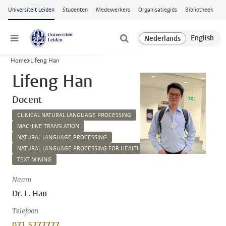
Ga naar hoofdinhoud
Universiteit Leiden
Studenten
Medewerkers
Organisatiegids
Bibliotheek
Menu
Home
Lifeng Han
Lifeng Han
Docent
CLINICAL NATURAL LANGUAGE PROCESSING
MACHINE TRANSLATION
NATURAL LANGUAGE PROCESSING
NATURAL LANGUAGE PROCESSING FOR HEALTHCARE
TEXT MINING
Naam
Dr. L. Han
Telefoon
071 5272727