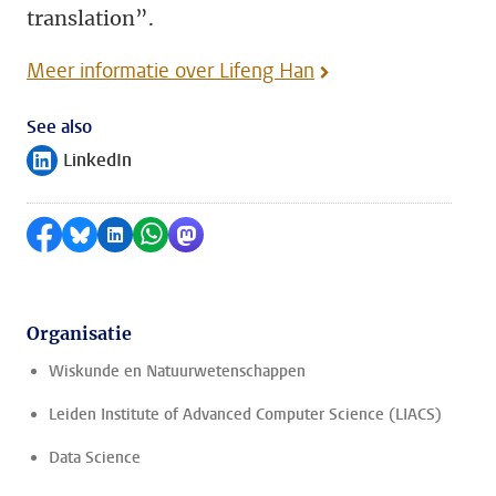
translation”.
Meer informatie over Lifeng Han
See also
LinkedIn
Volg ons op
Delen op Facebook
Delen via Bluesky
Delen op LinkedIn
Delen via WhatsApp
Delen via Mastodon
Organisatie
Wiskunde en Natuurwetenschappen
Leiden Institute of Advanced Computer Science (LIACS)
Data Science