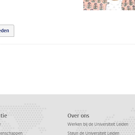
eden
tie
Over ons
e
Werken bij de Universiteit Leiden
tenschappen
Steun de Universiteit Leiden