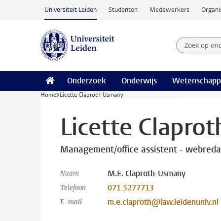
Ga naar hoofdinhoud
Universiteit Leiden
Studenten
Medewerkers
Organi
Zoek op on
Zoekterm
Onderzoek
Onderwijs
Wetenschapp
Home
Licette Claproth-Usmany
Licette Clapro
Management/office assistent - webreda
M.E. Claproth-Usmany
Naam
071 5277713
Telefoon
m.e.claproth@law.leidenuniv.nl
E-mail