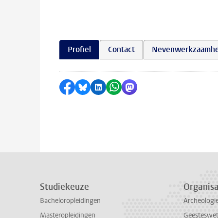
Profiel
Contact
Nevenwerkzaamh
Delen op Facebook
Delen via Bluesky
Delen op LinkedIn
Delen via WhatsApp
Delen via Mastodon
Studiekeuze
Organisa
Bacheloropleidingen
Archeologi
Masteropleidingen
Geesteswe