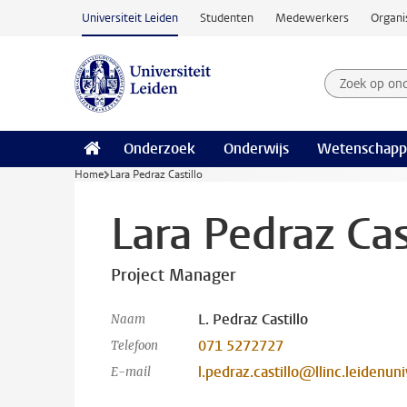
Ga naar hoofdinhoud
Universiteit Leiden
Studenten
Medewerkers
Organi
Zoek op on
Zoekterm
Onderzoek
Onderwijs
Wetenschapp
Home
Lara Pedraz Castillo
Lara Pedraz Cas
Project Manager
L. Pedraz Castillo
Naam
071 5272727
Telefoon
l.pedraz.castillo@llinc.leidenuni
E-mail