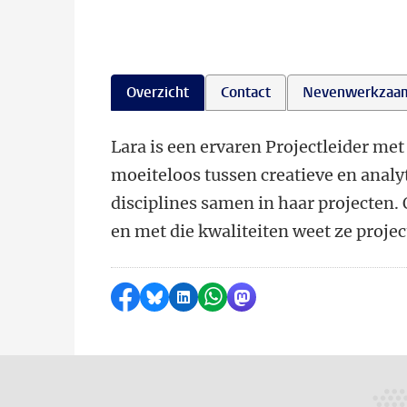
Overzicht
Contact
Nevenwerkzaa
Lara is een ervaren Projectleider me
moeiteloos tussen creatieve en analy
disciplines samen in haar projecten.
en met die kwaliteiten weet ze projec
Delen op Facebook
Delen via Bluesky
Delen op LinkedIn
Delen via WhatsApp
Delen via Mastodon