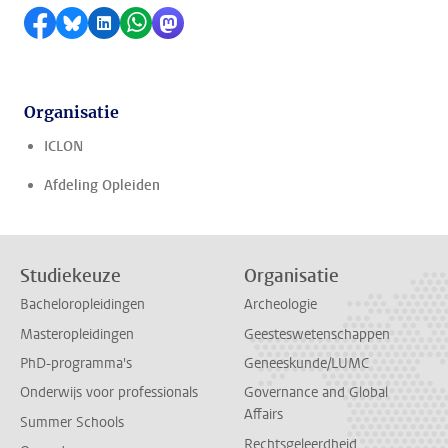
Delen op Facebook
Delen via Bluesky
Delen op LinkedIn
Delen via WhatsApp
Delen via Mastodon
Organisatie
ICLON
Afdeling Opleiden
Studiekeuze
Organisatie
Bacheloropleidingen
Archeologie
Masteropleidingen
Geesteswetenschappen
PhD-programma's
Geneeskunde/LUMC
Onderwijs voor professionals
Governance and Global
Affairs
Summer Schools
Rechtsgeleerdheid