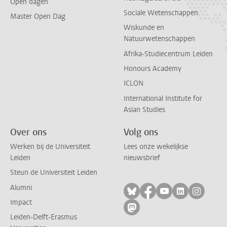
Open dagen
Sociale Wetenschappen
Master Open Dag
Wiskunde en
Natuurwetenschappen
Afrika-Studiecentrum Leiden
Honours Academy
ICLON
International Institute for
Asian Studies
Over ons
Volg ons
Werken bij de Universiteit
Lees onze wekelijkse
Leiden
nieuwsbrief
Steun de Universiteit Leiden
Alumni
Volg ons op bluesky
Volg ons op facebo
Volg ons op yo
Volg ons op
Volg on
Impact
Volg ons op mastodon
Leiden-Delft-Erasmus