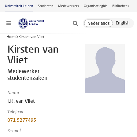
Ga naar hoofdinhoud
Universiteit Leiden
Studenten
Medewerkers
Organisatiegids
Bibliotheek
Menu
Home
Kirsten van Vliet
Kirsten van
Vliet
Medewerker
studentenzaken
Naam
I.K. van Vliet
Telefoon
071 5277495
E-mail