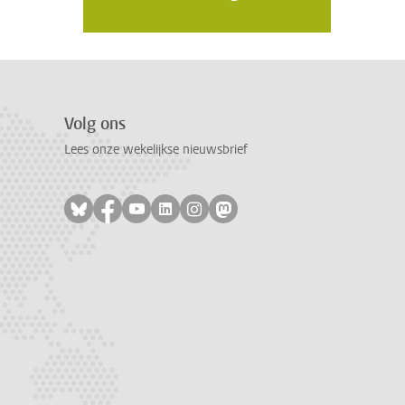
Volg ons
Lees onze wekelijkse nieuwsbrief
Volg ons op bluesky
Volg ons op facebook
Volg ons op youtube
Volg ons op linkedin
Volg ons op instagram
Volg ons op mastodon