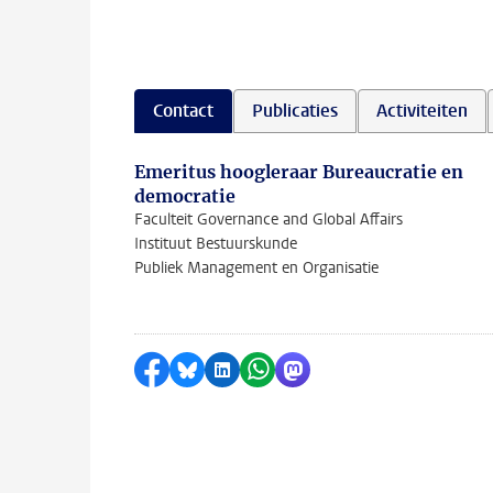
Contact
Publicaties
Activiteiten
Emeritus hoogleraar Bureaucratie en
democratie
Faculteit Governance and Global Affairs
Instituut Bestuurskunde
Publiek Management en Organisatie
Delen op Facebook
Delen via Bluesky
Delen op LinkedIn
Delen via WhatsApp
Delen via Mastodon