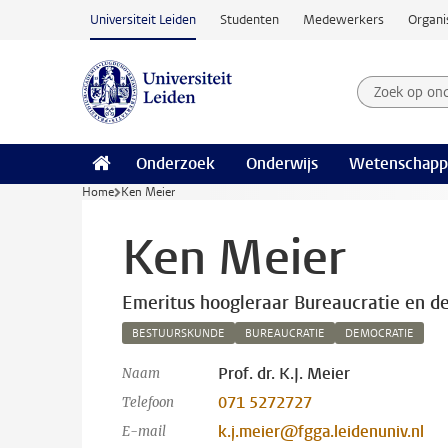
Ga naar hoofdinhoud
Universiteit Leiden
Studenten
Medewerkers
Organi
Zoek op on
Zoekterm
Onderzoek
Onderwijs
Wetenschapp
Home
Ken Meier
Ken Meier
Emeritus hoogleraar Bureaucratie en d
BESTUURSKUNDE
BUREAUCRATIE
DEMOCRATIE
Prof. dr. K.J. Meier
Naam
071 5272727
Telefoon
k.j.meier@fgga.leidenuniv.nl
E-mail