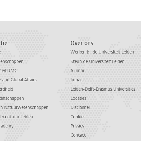
tie
Over ons
e
Werken bij de Universiteit Leiden
tenschappen
Steun de Universiteit Leiden
de/LUMC
Alumni
and Global Affairs
Impact
erdheid
Leiden-Delft-Erasmus Universities
tenschappen
Locaties
en Natuurwetenschappen
Disclaimer
diecentrum Leiden
Cookies
cademy
Privacy
Contact