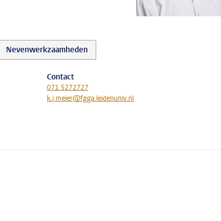
Nevenwerkzaamheden
Contact
071 5272727
k.j.meier@fgga.leidenuniv.nl