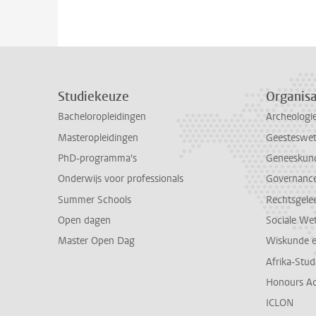
Studiekeuze
Organisa
Bacheloropleidingen
Archeologi
Masteropleidingen
Geesteswe
PhD-programma's
Geneeskun
Onderwijs voor professionals
Governance 
Summer Schools
Rechtsgele
Open dagen
Sociale We
Master Open Dag
Wiskunde 
Afrika-Stu
Honours A
ICLON