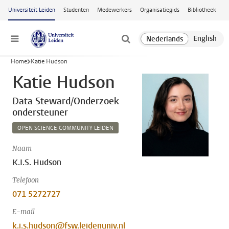
Ga naar hoofdinhoud
Universiteit Leiden
Studenten
Medewerkers
Organisatiegids
Bibliotheek
Menu
Home
Katie Hudson
Katie Hudson
Data Steward/Onderzoek
ondersteuner
OPEN SCIENCE COMMUNITY LEIDEN
Naam
K.I.S. Hudson
Telefoon
071 5272727
E-mail
k.i.s.hudson@fsw.leidenuniv.nl