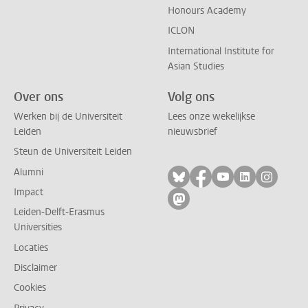
Honours Academy
ICLON
International Institute for
Asian Studies
Over ons
Volg ons
Werken bij de Universiteit
Lees onze wekelijkse
Leiden
nieuwsbrief
Steun de Universiteit Leiden
Alumni
Volg ons op bluesky
Volg ons op facebo
Volg ons op yo
Volg ons op
Volg on
Impact
Volg ons op mastodon
Leiden-Delft-Erasmus
Universities
Locaties
Disclaimer
Cookies