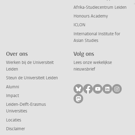
Afrika-Studiecentrum Leiden
Honours Academy
ICLON
International Institute for
Asian Studies
Over ons
Volg ons
Werken bij de Universiteit
Lees onze wekelijkse
Leiden
nieuwsbrief
Steun de Universiteit Leiden
Alumni
Volg ons op bluesky
Volg ons op facebo
Volg ons op yo
Volg ons op
Volg on
Impact
Volg ons op mastodon
Leiden-Delft-Erasmus
Universities
Locaties
Disclaimer