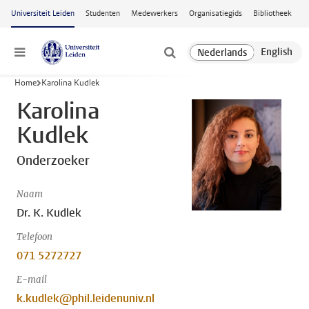
Ga naar hoofdinhoud
Universiteit Leiden
Studenten
Medewerkers
Organisatiegids
Bibliotheek
Menu
Home
Karolina Kudlek
Karolina
Kudlek
Onderzoeker
Naam
Dr. K. Kudlek
Telefoon
071 5272727
E-mail
k.kudlek@phil.leidenuniv.nl