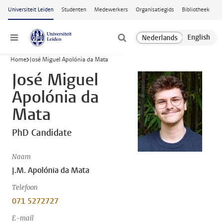
Ga naar hoofdinhoud
Universiteit Leiden
Studenten
Medewerkers
Organisatiegids
Bibliotheek
Menu
Home
José Miguel Apolónia da Mata
José Miguel
Apolónia da
Mata
PhD Candidate
Naam
J.M. Apolónia da Mata
Telefoon
071 5272727
E-mail