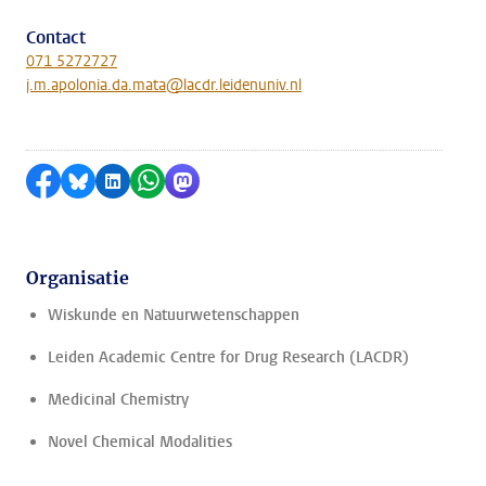
Contact
071 5272727
j.m.apolonia.da.mata@lacdr.leidenuniv.nl
Delen op Facebook
Delen via Bluesky
Delen op LinkedIn
Delen via WhatsApp
Delen via Mastodon
Organisatie
Wiskunde en Natuurwetenschappen
Leiden Academic Centre for Drug Research (LACDR)
Medicinal Chemistry
Novel Chemical Modalities