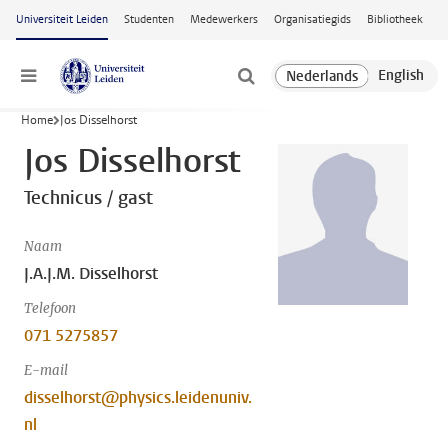
Ga naar hoofdinhoud
Universiteit Leiden
Studenten
Medewerkers
Organisatiegids
Bibliotheek
Menu
Home
Jos Disselhorst
Jos Disselhorst
Technicus / gast
Naam
J.A.J.M. Disselhorst
Telefoon
071 5275857
E-mail
disselhorst@physics.leidenuniv.
nl