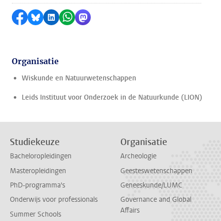
Delen op Facebook
Delen via Bluesky
Delen op LinkedIn
Delen via WhatsApp
Delen via Mastodon
Organisatie
Wiskunde en Natuurwetenschappen
Leids Instituut voor Onderzoek in de Natuurkunde (LION)
Studiekeuze
Organisatie
Bacheloropleidingen
Archeologie
Masteropleidingen
Geesteswetenschappen
PhD-programma's
Geneeskunde/LUMC
Onderwijs voor professionals
Governance and Global
Affairs
Summer Schools