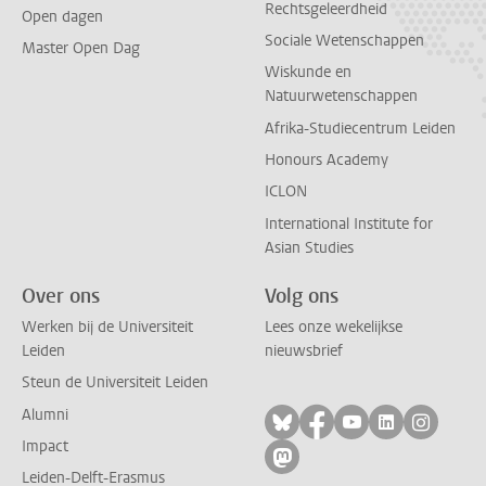
Rechtsgeleerdheid
Open dagen
Sociale Wetenschappen
Master Open Dag
Wiskunde en
Natuurwetenschappen
Afrika-Studiecentrum Leiden
Honours Academy
ICLON
International Institute for
Asian Studies
Over ons
Volg ons
Werken bij de Universiteit
Lees onze wekelijkse
Leiden
nieuwsbrief
Steun de Universiteit Leiden
Alumni
Volg ons op bluesky
Volg ons op facebo
Volg ons op yo
Volg ons op
Volg on
Impact
Volg ons op mastodon
Leiden-Delft-Erasmus