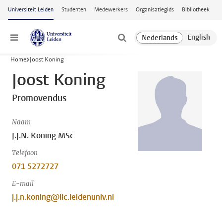
Ga naar hoofdinhoud
Universiteit Leiden
Studenten
Medewerkers
Organisatiegids
Bibliotheek
Menu
Home
Joost Koning
Joost Koning
Promovendus
Naam
J.J.N. Koning MSc
Telefoon
071 5272727
E-mail
j.j.n.koning@lic.leidenuniv.nl