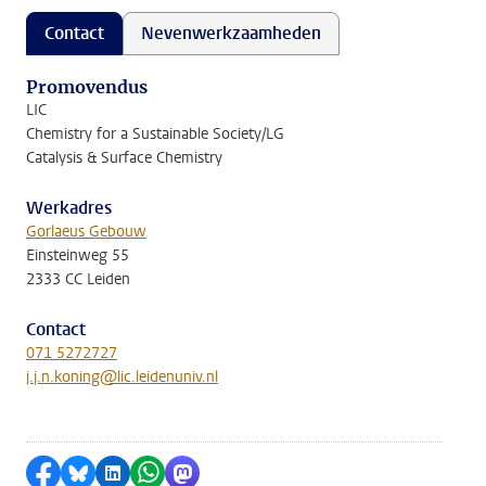
Contact
Nevenwerkzaamheden
Promovendus
LIC
Chemistry for a Sustainable Society/LG
Catalysis & Surface Chemistry
Werkadres
Gorlaeus Gebouw
Einsteinweg 55
2333 CC Leiden
Contact
071 5272727
j.j.n.koning@lic.leidenuniv.nl
Delen op Facebook
Delen via Bluesky
Delen op LinkedIn
Delen via WhatsApp
Delen via Mastodon