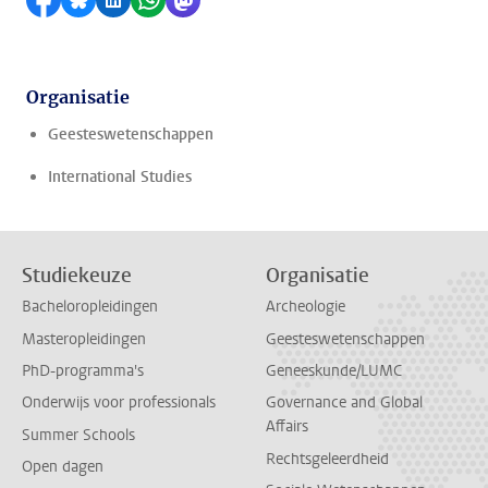
Delen op Facebook
Delen via Bluesky
Delen op LinkedIn
Delen via WhatsApp
Delen via Mastodon
Organisatie
Geesteswetenschappen
International Studies
Studiekeuze
Organisatie
Bacheloropleidingen
Archeologie
Masteropleidingen
Geesteswetenschappen
PhD-programma's
Geneeskunde/LUMC
Onderwijs voor professionals
Governance and Global
Affairs
Summer Schools
Rechtsgeleerdheid
Open dagen