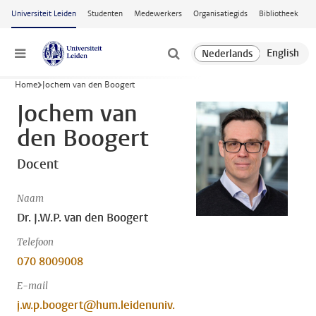
Ga naar hoofdinhoud
Universiteit Leiden
Studenten
Medewerkers
Organisatiegids
Bibliotheek
Menu
Home
Jochem van den Boogert
Jochem van
den Boogert
Docent
Naam
Dr. J.W.P. van den Boogert
Telefoon
070 8009008
E-mail
j.w.p.boogert@hum.leidenuniv.