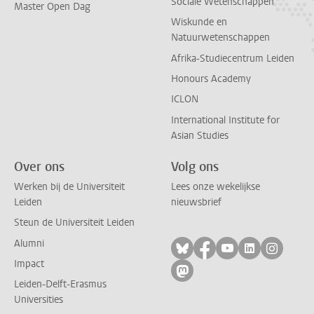
Sociale Wetenschappen
Master Open Dag
Wiskunde en
Natuurwetenschappen
Afrika-Studiecentrum Leiden
Honours Academy
ICLON
International Institute for
Asian Studies
Over ons
Volg ons
Werken bij de Universiteit
Lees onze wekelijkse
Leiden
nieuwsbrief
Steun de Universiteit Leiden
Alumni
Volg ons op bluesky
Volg ons op facebo
Volg ons op yo
Volg ons op
Volg on
Impact
Volg ons op mastodon
Leiden-Delft-Erasmus
Universities