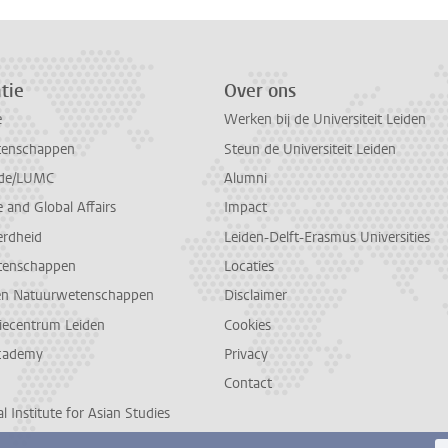
tie
Over ons
e
Werken bij de Universiteit Leiden
tenschappen
Steun de Universiteit Leiden
de/LUMC
Alumni
and Global Affairs
Impact
erdheid
Leiden-Delft-Erasmus Universities
tenschappen
Locaties
en Natuurwetenschappen
Disclaimer
diecentrum Leiden
Cookies
cademy
Privacy
Contact
l Institute for Asian Studies