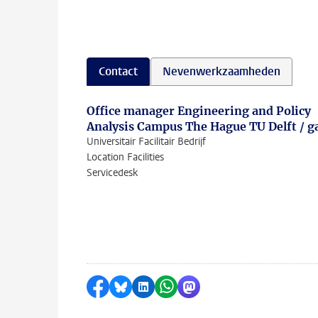
Contact
Nevenwerkzaamheden
Office manager Engineering and Policy
Analysis Campus The Hague TU Delft / g
Universitair Facilitair Bedrijf
Location Facilities
Servicedesk
Delen op Facebook
Delen via Bluesky
Delen op LinkedIn
Delen via WhatsApp
Delen via Mastodon