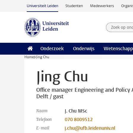
Ga naar hoofdinhoud
Universiteit Leiden
Studenten
Medewerkers
Organi
Zoek op on
Zoekterm
Onderzoek
Onderwijs
Wetenschapp
Home
Jing Chu
Jing Chu
Office manager Engineering and Policy
Delft / gast
J. Chu MSc
Naam
070 8009512
Telefoon
j.chu@ufb.leidenuniv.nl
E-mail