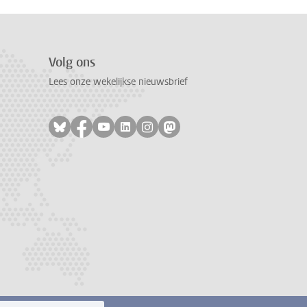
Volg ons
Lees onze wekelijkse nieuwsbrief
Volg ons op bluesky
Volg ons op facebook
Volg ons op youtube
Volg ons op linkedin
Volg ons op instagram
Volg ons op mastodon