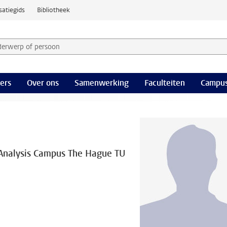
satiegids
Bibliotheek
derwerp of persoon en selecteer categorie
ers
Over ons
Samenwerking
Faculteiten
Campus
 Analysis Campus The Hague TU