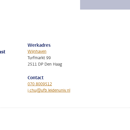
Werkadres
ast
Wijnhaven
Turfmarkt 99
2511 DP Den Haag
Contact
070 8009512
j.chu@ufb.leidenuniv.nl