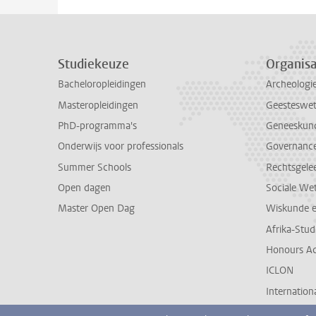
Studiekeuze
Organisa
Bacheloropleidingen
Archeologi
Masteropleidingen
Geesteswe
PhD-programma's
Geneeskun
Onderwijs voor professionals
Governance 
Summer Schools
Rechtsgele
Open dagen
Sociale We
Master Open Dag
Wiskunde 
Afrika-Stu
Honours A
ICLON
Internationa