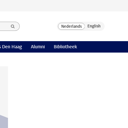
 Den Haag
Alumni
Bibliotheek