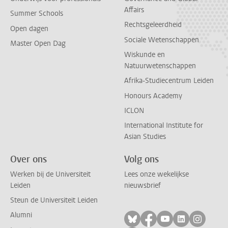
Affairs
Summer Schools
Rechtsgeleerdheid
Open dagen
Sociale Wetenschappen
Master Open Dag
Wiskunde en
Natuurwetenschappen
Afrika-Studiecentrum Leiden
Honours Academy
ICLON
International Institute for
Asian Studies
Over ons
Volg ons
Werken bij de Universiteit
Lees onze wekelijkse
Leiden
nieuwsbrief
Steun de Universiteit Leiden
Alumni
Volg ons op bluesky
Volg ons op facebo
Volg ons op yo
Volg ons op
Volg on