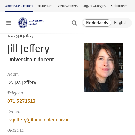
Ga naar hoofdinhoud
Universiteit Leiden
Studenten
Medewerkers
Organisatiegids
Bibliotheek
Menu
Home
Jill Jeffery
Jill Jeffery
Universitair docent
Naam
Dr. J.V. Jeffery
Telefoon
071 5271513
E-mail
j.v.jeffery@hum.leidenuniv.nl
ORCID iD