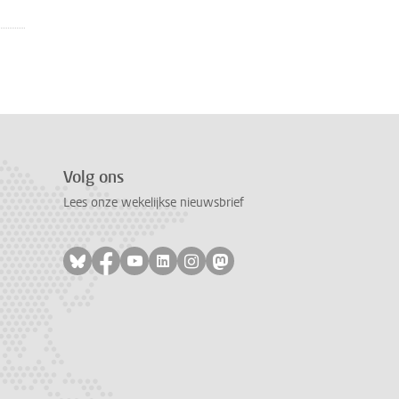
Volg ons
Lees onze wekelijkse nieuwsbrief
Volg ons op bluesky
Volg ons op facebook
Volg ons op youtube
Volg ons op linkedin
Volg ons op instagram
Volg ons op mastodon