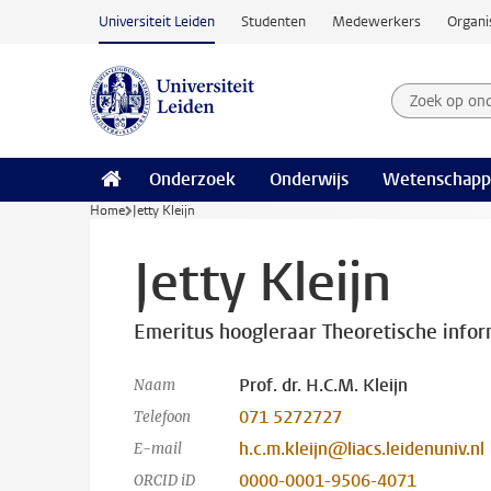
Ga naar hoofdinhoud
Universiteit Leiden
Studenten
Medewerkers
Organi
Zoek op on
Zoekterm
Onderzoek
Onderwijs
Wetenschapp
Home
Jetty Kleijn
Jetty Kleijn
Emeritus hoogleraar Theoretische infor
Prof. dr. H.C.M. Kleijn
Naam
071 5272727
Telefoon
h.c.m.kleijn@liacs.leidenuniv.nl
E-mail
0000-0001-9506-4071
ORCID iD