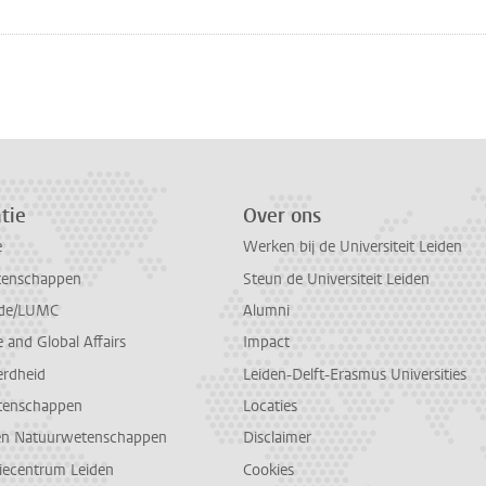
tie
Over ons
e
Werken bij de Universiteit Leiden
tenschappen
Steun de Universiteit Leiden
de/LUMC
Alumni
and Global Affairs
Impact
erdheid
Leiden-Delft-Erasmus Universities
tenschappen
Locaties
en Natuurwetenschappen
Disclaimer
diecentrum Leiden
Cookies