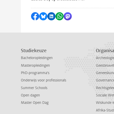
Delen op Facebook
Delen via Bluesky
Delen op LinkedIn
Delen via WhatsApp
Delen via Mastodon
Studiekeuze
Organisa
Bacheloropleidingen
Archeologi
Masteropleidingen
Geesteswe
PhD-programma's
Geneeskun
Onderwijs voor professionals
Governance 
Summer Schools
Rechtsgele
Open dagen
Sociale We
Master Open Dag
Wiskunde 
Afrika-Stu