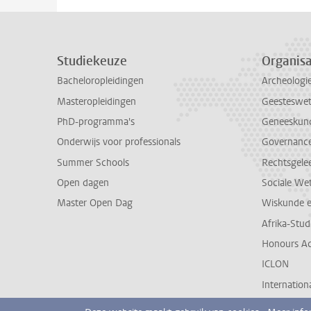
Studiekeuze
Organisa
Bacheloropleidingen
Archeologi
Masteropleidingen
Geesteswe
PhD-programma's
Geneeskun
Onderwijs voor professionals
Governance 
Summer Schools
Rechtsgele
Open dagen
Sociale We
Master Open Dag
Wiskunde 
Afrika-Stu
Honours A
ICLON
Internationa