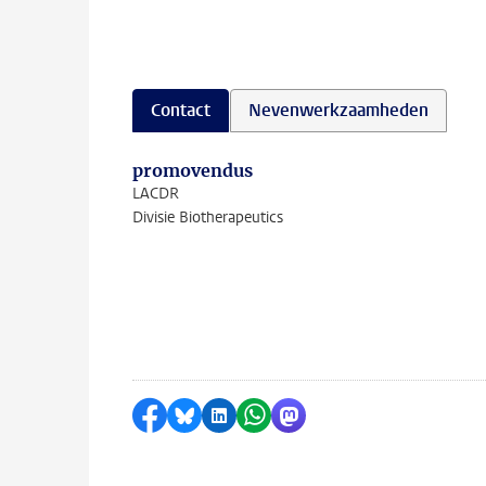
Contact
Nevenwerkzaamheden
promovendus
LACDR
Divisie Biotherapeutics
Delen op Facebook
Delen via Bluesky
Delen op LinkedIn
Delen via WhatsApp
Delen via Mastodon