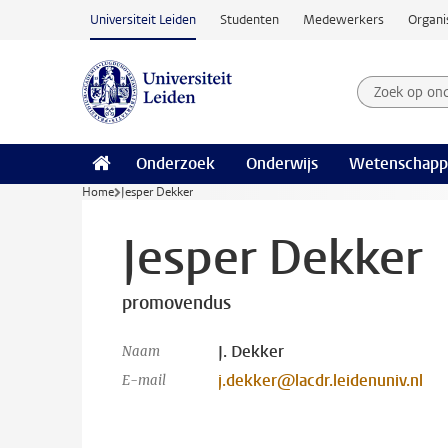
Ga naar hoofdinhoud
Universiteit Leiden
Studenten
Medewerkers
Organi
Zoek op on
Zoekterm
Onderzoek
Onderwijs
Wetenschapp
Home
Jesper Dekker
Jesper Dekker
promovendus
J. Dekker
Naam
j.dekker@lacdr.leidenuniv.nl
E-mail