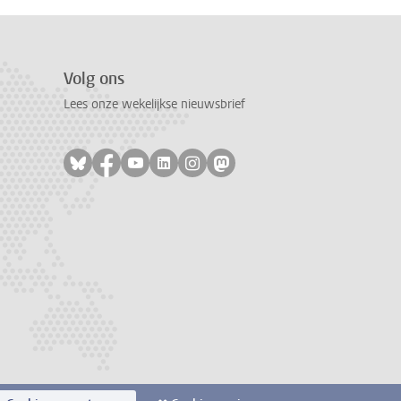
Volg ons
Lees onze wekelijkse nieuwsbrief
Volg ons op bluesky
Volg ons op facebook
Volg ons op youtube
Volg ons op linkedin
Volg ons op instagram
Volg ons op mastodon