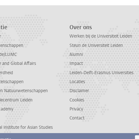
tie
Over ons
e
Werken bij de Universiteit Leiden
tenschappen
Steun de Universiteit Leiden
de/LUMC
Alumni
and Global Affairs
Impact
erdheid
Leiden-Delft-Erasmus Universities
tenschappen
Locaties
en Natuurwetenschappen
Disclaimer
diecentrum Leiden
Cookies
cademy
Privacy
Contact
l Institute for Asian Studies