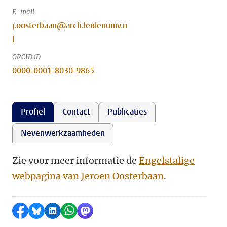
E-mail
j.oosterbaan@arch.leidenuniv.n
l
ORCID iD
0000-0001-8030-9865
Profiel
Contact
Publicaties
Nevenwerkzaamheden
Zie voor meer informatie de
Engelstalige
webpagina van Jeroen Oosterbaan
.
Delen op Facebook
Delen via Bluesky
Delen op LinkedIn
Delen via WhatsApp
Delen via Mastodon