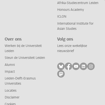
Afrika-Studiecentrum Leiden
Honours Academy
ICLON
International Institute for
Asian Studies
Over ons
Volg ons
Werken bij de Universiteit
Lees onze wekelijkse
Leiden
nieuwsbrief
Steun de Universiteit Leiden
Alumni
Volg ons op bluesky
Volg ons op facebo
Volg ons op yo
Volg ons op
Volg on
Impact
Volg ons op mastodon
Leiden-Delft-Erasmus
Universities
Locaties
Disclaimer
Cookies