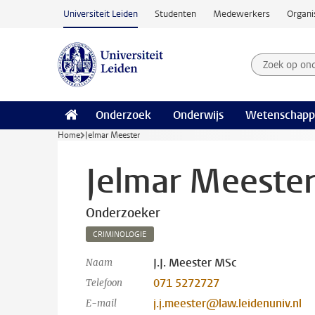
Ga naar hoofdinhoud
Universiteit Leiden
Studenten
Medewerkers
Organi
Zoek op on
Zoekterm
Onderzoek
Onderwijs
Wetenschapp
Home
Jelmar Meester
Jelmar Meeste
Onderzoeker
CRIMINOLOGIE
J.J. Meester MSc
Naam
071 5272727
Telefoon
j.j.meester@law.leidenuniv.nl
E-mail