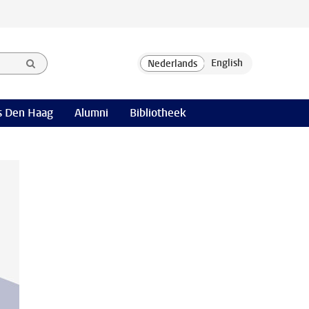
 Den Haag
Alumni
Bibliotheek