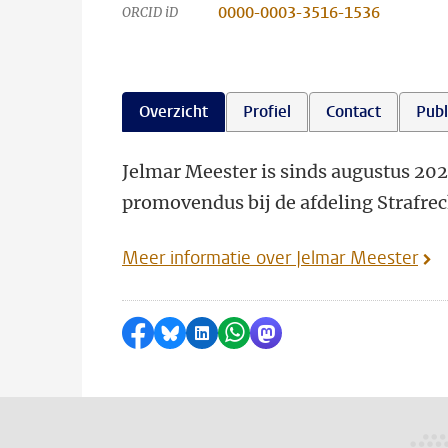
0000-0003-3516-1536
ORCID iD
Overzicht
Profiel
Contact
Publ
Jelmar Meester is sinds augustus 202
promovendus bij de afdeling Strafrec
Meer informatie over Jelmar Meester
Delen op Facebook
Delen via Bluesky
Delen op LinkedIn
Delen via WhatsApp
Delen via Mastodon