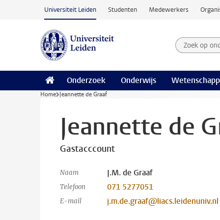
Ga naar hoofdinhoud
Universiteit Leiden
Studenten
Medewerkers
Organi
Zoek op on
Zoekterm
Onderzoek
Onderwijs
Wetenschapp
Home
Jeannette de Graaf
Jeannette de G
Gastacccount
J.M. de Graaf
Naam
071 5277051
Telefoon
j.m.de.graaf@liacs.leidenuniv.nl
E-mail