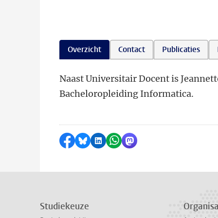
Overzicht
Contact
Publicaties
Naast Universitair Docent is Jeannet
Bacheloropleiding Informatica.
Delen op Facebook
Delen via Bluesky
Delen op LinkedIn
Delen via WhatsApp
Delen via Mastodon
Studiekeuze
Organisa