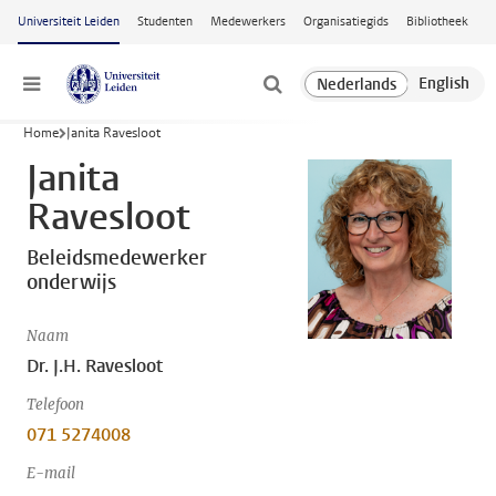
Ga naar hoofdinhoud
Universiteit Leiden
Studenten
Medewerkers
Organisatiegids
Bibliotheek
Menu
Home
Janita Ravesloot
Janita
Ravesloot
Beleidsmedewerker
onderwijs
Naam
Dr. J.H. Ravesloot
Telefoon
071 5274008
E-mail