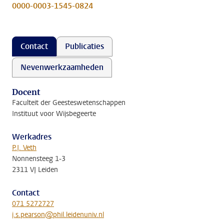
0000-0003-1545-0824
Contact
Publicaties
Nevenwerkzaamheden
Docent
Faculteit der Geesteswetenschappen
Instituut voor Wijsbegeerte
Werkadres
P.J. Veth
Nonnensteeg 1-3
2311 VJ Leiden
Contact
071 5272727
j.s.pearson@phil.leidenuniv.nl