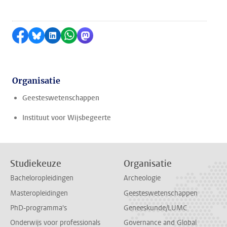
Delen op Facebook
Delen via Bluesky
Delen op LinkedIn
Delen via WhatsApp
Delen via Mastodon
Organisatie
Geesteswetenschappen
Instituut voor Wijsbegeerte
Studiekeuze
Organisatie
Bacheloropleidingen
Archeologie
Masteropleidingen
Geesteswetenschappen
PhD-programma's
Geneeskunde/LUMC
Onderwijs voor professionals
Governance and Global