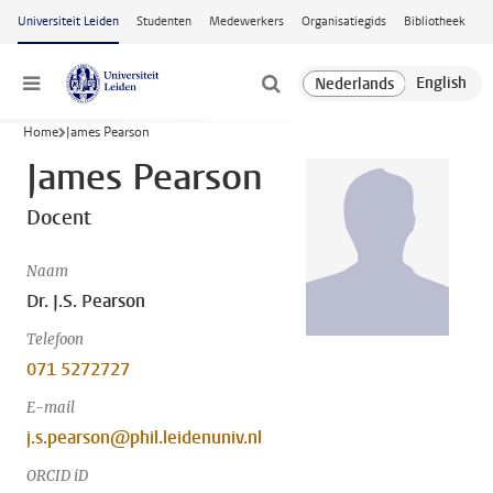
Ga naar hoofdinhoud
Universiteit Leiden
Studenten
Medewerkers
Organisatiegids
Bibliotheek
Menu
Home
James Pearson
James Pearson
Docent
Naam
Dr. J.S. Pearson
Telefoon
071 5272727
E-mail
j.s.pearson@phil.leidenuniv.nl
ORCID iD