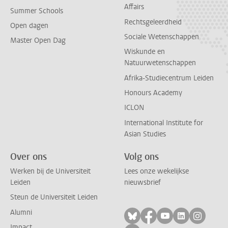
Affairs
Summer Schools
Rechtsgeleerdheid
Open dagen
Sociale Wetenschappen
Master Open Dag
Wiskunde en
Natuurwetenschappen
Afrika-Studiecentrum Leiden
Honours Academy
ICLON
International Institute for
Asian Studies
Over ons
Volg ons
Werken bij de Universiteit
Lees onze wekelijkse
Leiden
nieuwsbrief
Steun de Universiteit Leiden
Alumni
Volg ons op bluesky
Volg ons op facebo
Volg ons op yo
Volg ons op
Volg on
Impact