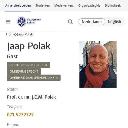
Ga naar hoofdinhoud
Universiteit Leiden
Studenten
Medewerkers
Organisatiegids
Bibliotheek
Menu
Home
Jaap Polak
Jaap Polak
Gast
BESTUURSPROCESRECHT
OMGEVINGSRECHT
OVERHEIDSAANSPRAKELIJKHEID
Naam
Prof. dr. mr. J.E.M. Polak
Telefoon
071 5272727
E-mail