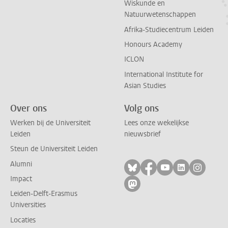
Wiskunde en
Natuurwetenschappen
Afrika-Studiecentrum Leiden
Honours Academy
ICLON
International Institute for
Asian Studies
Over ons
Volg ons
Werken bij de Universiteit
Lees onze wekelijkse
Leiden
nieuwsbrief
Steun de Universiteit Leiden
Alumni
Volg ons op bluesky
Volg ons op facebo
Volg ons op yo
Volg ons op
Volg on
Impact
Volg ons op mastodon
Leiden-Delft-Erasmus
Universities
Locaties