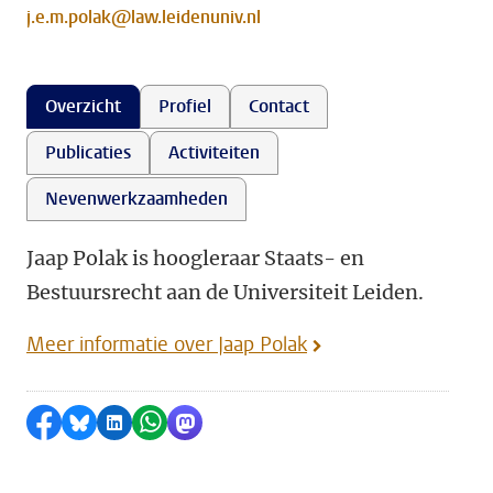
j.e.m.polak@law.leidenuniv.nl
Overzicht
Profiel
Contact
Publicaties
Activiteiten
Nevenwerkzaamheden
Jaap Polak is hoogleraar Staats- en
Bestuursrecht aan de Universiteit Leiden.
Meer informatie over Jaap Polak
Delen op Facebook
Delen via Bluesky
Delen op LinkedIn
Delen via WhatsApp
Delen via Mastodon