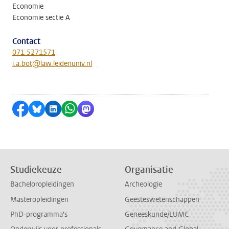
Economie
Economie sectie A
Contact
071 5271571
i.a.bot@law.leidenuniv.nl
Delen op Facebook
Delen via Bluesky
Delen op LinkedIn
Delen via WhatsApp
Delen via Mastodon
Studiekeuze
Organisatie
Bacheloropleidingen
Archeologie
Masteropleidingen
Geesteswetenschappen
PhD-programma's
Geneeskunde/LUMC