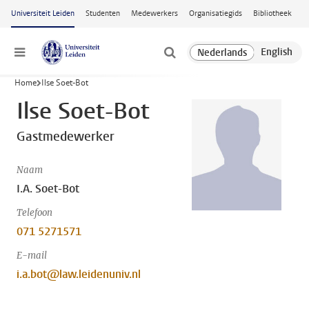
Ga naar hoofdinhoud
Universiteit Leiden
Studenten
Medewerkers
Organisatiegids
Bibliotheek
Menu
Home
Ilse Soet-Bot
Ilse Soet-Bot
Gastmedewerker
Naam
I.A. Soet-Bot
Telefoon
071 5271571
E-mail
i.a.bot@law.leidenuniv.nl