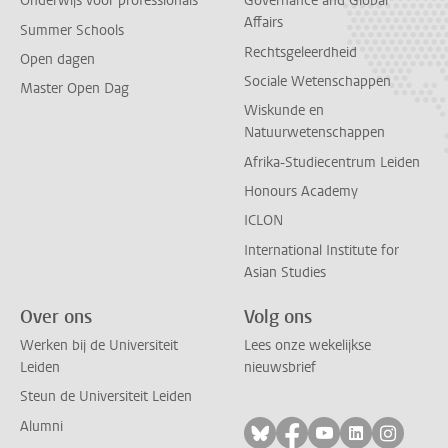
Onderwijs voor professionals
Governance and Global
Affairs
Summer Schools
Rechtsgeleerdheid
Open dagen
Sociale Wetenschappen
Master Open Dag
Wiskunde en
Natuurwetenschappen
Afrika-Studiecentrum Leiden
Honours Academy
ICLON
International Institute for
Asian Studies
Over ons
Volg ons
Werken bij de Universiteit
Lees onze wekelijkse
Leiden
nieuwsbrief
Steun de Universiteit Leiden
Alumni
Volg ons op bluesky
Volg ons op facebo
Volg ons op yo
Volg ons op
Volg on