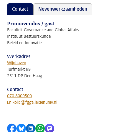
Contact
Nevenwerkzaamheden
Promovendus / gast
Faculteit Governance and Global Affairs
Instituut Bestuurskunde
Beleid en Innovatie
Werkadres
Wijnhaven
Turfmarkt 99
2511 DP Den Haag
Contact
070 8009500
i.nikolic@fgga.leidenuniv.nl
Delen op Facebook
Delen via Bluesky
Delen op LinkedIn
Delen via WhatsApp
Delen via Mastodon