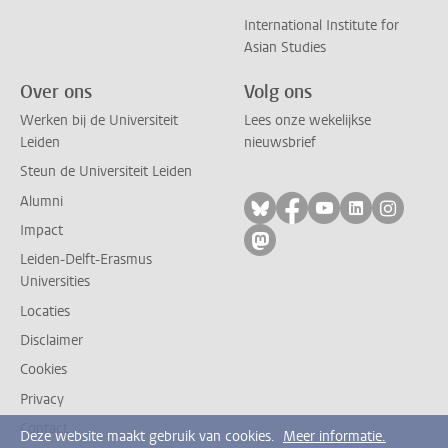
International Institute for
Asian Studies
Over ons
Volg ons
Werken bij de Universiteit
Lees onze wekelijkse
Leiden
nieuwsbrief
Steun de Universiteit Leiden
Alumni
Volg ons op bluesky
Volg ons op facebo
Volg ons op yo
Volg ons op
Volg on
Impact
Volg ons op mastodon
Leiden-Delft-Erasmus
Universities
Locaties
Disclaimer
Cookies
Privacy
Contact
Deze website maakt gebruik van cookies.
Meer informatie.