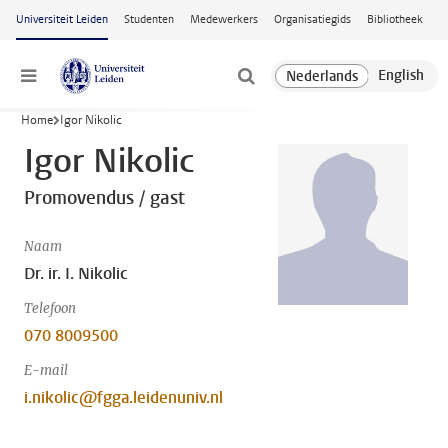
Ga naar hoofdinhoud
Universiteit Leiden
Studenten
Medewerkers
Organisatiegids
Bibliotheek
Menu
Home
Igor Nikolic
Igor Nikolic
Promovendus / gast
Naam
Dr. ir. I. Nikolic
Telefoon
070 8009500
E-mail
i.nikolic@fgga.leidenuniv.nl