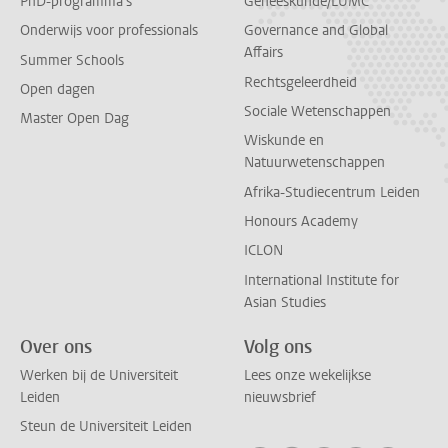
PhD-programma's
Geneeskunde/LUMC
Onderwijs voor professionals
Governance and Global
Affairs
Summer Schools
Rechtsgeleerdheid
Open dagen
Sociale Wetenschappen
Master Open Dag
Wiskunde en
Natuurwetenschappen
Afrika-Studiecentrum Leiden
Honours Academy
ICLON
International Institute for
Asian Studies
Over ons
Volg ons
Werken bij de Universiteit
Lees onze wekelijkse
Leiden
nieuwsbrief
Steun de Universiteit Leiden