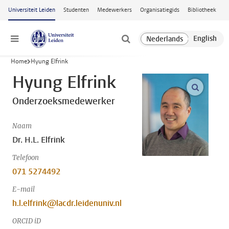
Ga naar hoofdinhoud
Universiteit Leiden
Studenten
Medewerkers
Organisatiegids
Bibliotheek
Menu
Home
Hyung Elfrink
Hyung Elfrink
open m
Onderzoeksmedewerker
Naam
Dr. H.L. Elfrink
Telefoon
071 5274492
E-mail
h.l.elfrink@lacdr.leidenuniv.nl
ORCID iD