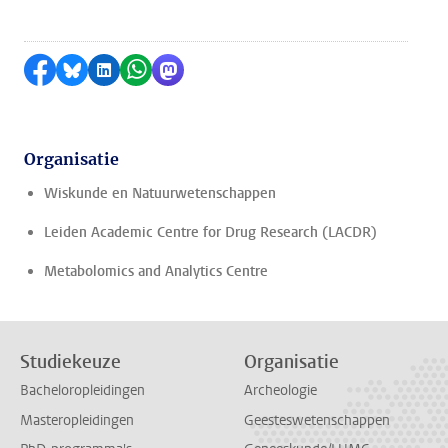
Delen op Facebook
Delen via Bluesky
Delen op LinkedIn
Delen via WhatsApp
Delen via Mastodon
Organisatie
Wiskunde en Natuurwetenschappen
Leiden Academic Centre for Drug Research (LACDR)
Metabolomics and Analytics Centre
Studiekeuze
Organisatie
Bacheloropleidingen
Archeologie
Masteropleidingen
Geesteswetenschappen