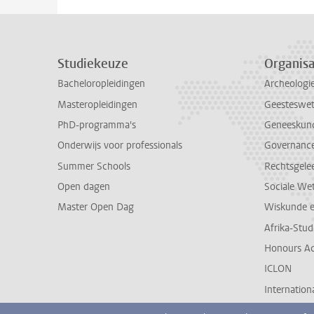
Studiekeuze
Organisa
Bacheloropleidingen
Archeologi
Masteropleidingen
Geesteswe
PhD-programma's
Geneeskun
Onderwijs voor professionals
Governance 
Summer Schools
Rechtsgele
Open dagen
Sociale We
Master Open Dag
Wiskunde 
Afrika-Stu
Honours A
ICLON
Internationa