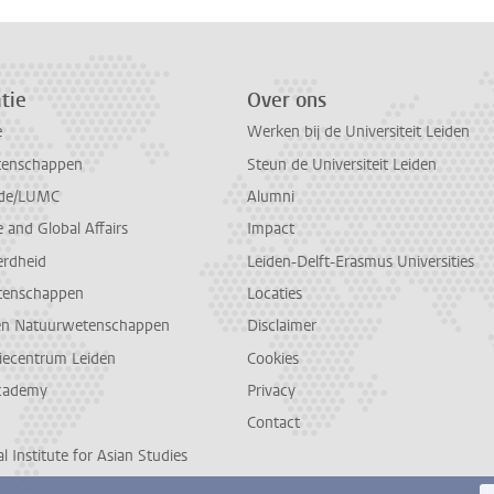
tie
Over ons
e
Werken bij de Universiteit Leiden
tenschappen
Steun de Universiteit Leiden
de/LUMC
Alumni
and Global Affairs
Impact
erdheid
Leiden-Delft-Erasmus Universities
tenschappen
Locaties
en Natuurwetenschappen
Disclaimer
diecentrum Leiden
Cookies
cademy
Privacy
Contact
l Institute for Asian Studies