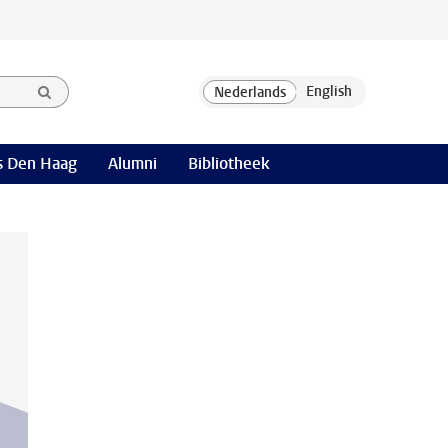
 Den Haag
Alumni
Bibliotheek