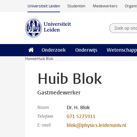
Ga naar hoofdinhoud
Universiteit Leiden
Studenten
Medewerkers
Organi
Zoek op on
Zoekterm
Onderzoek
Onderwijs
Wetenschapp
Home
Huib Blok
Huib Blok
Gastmedewerker
Dr. H. Blok
Naam
071 5275911
Telefoon
blok@physics.leidenuniv.nl
E-mail