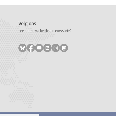
Volg ons
Lees onze wekelijkse nieuwsbrief
Volg ons op bluesky
Volg ons op facebook
Volg ons op youtube
Volg ons op linkedin
Volg ons op instagram
Volg ons op mastodon