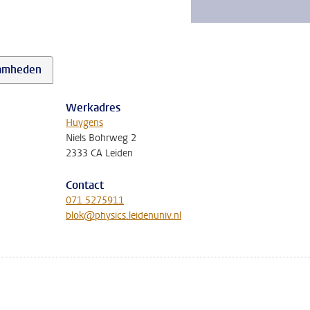
amheden
Werkadres
Huygens
Niels Bohrweg 2
2333 CA Leiden
Contact
071 5275911
blok@physics.leidenuniv.nl