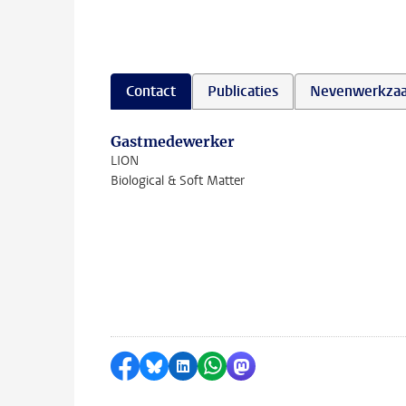
Contact
Publicaties
Nevenwerkza
Gastmedewerker
LION
Biological & Soft Matter
Delen op Facebook
Delen via Bluesky
Delen op LinkedIn
Delen via WhatsApp
Delen via Mastodon