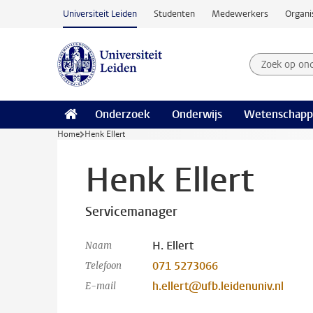
Ga naar hoofdinhoud
Universiteit Leiden
Studenten
Medewerkers
Organi
Zoek op on
Zoekterm
Onderzoek
Onderwijs
Wetenschapp
Home
Henk Ellert
Henk Ellert
Servicemanager
H. Ellert
Naam
071 5273066
Telefoon
h.ellert@ufb.leidenuniv.nl
E-mail