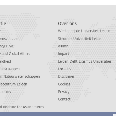
tie
Over ons
e
Werken bij de Universiteit Leiden
tenschappen
Steun de Universiteit Leiden
de/LUMC
Alumni
and Global Affairs
Impact
erdheid
Leiden-Delft-Erasmus Universities
tenschappen
Locaties
en Natuurwetenschappen
Disclaimer
diecentrum Leiden
Cookies
cademy
Privacy
Contact
l Institute for Asian Studies