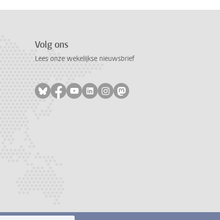
Volg ons
Lees onze wekelijkse nieuwsbrief
Volg ons op bluesky
Volg ons op facebook
Volg ons op youtube
Volg ons op linkedin
Volg ons op instagram
Volg ons op mastodon