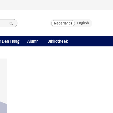
 Den Haag
Alumni
Bibliotheek