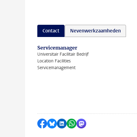
Contact
Nevenwerkzaamheden
Servicemanager
Universitair Facilitair Bedrijf
Location Facilities
Servicemanagement
Delen op Facebook
Delen via Bluesky
Delen op LinkedIn
Delen via WhatsApp
Delen via Mastodon