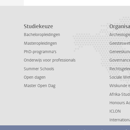
Studiekeuze
Organisa
Bacheloropleidingen
Archeologi
Masteropleidingen
Geesteswe
PhD-programma's
Geneeskun
Onderwijs voor professionals
Governance 
Summer Schools
Rechtsgele
Open dagen
Sociale We
Master Open Dag
Wiskunde 
Afrika-Stu
Honours A
ICLON
Internationa