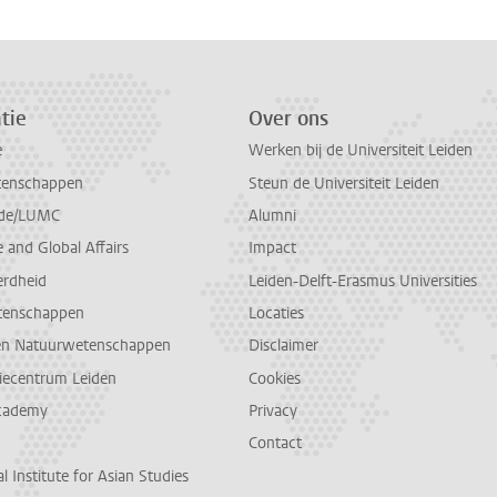
tie
Over ons
e
Werken bij de Universiteit Leiden
tenschappen
Steun de Universiteit Leiden
de/LUMC
Alumni
and Global Affairs
Impact
erdheid
Leiden-Delft-Erasmus Universities
tenschappen
Locaties
en Natuurwetenschappen
Disclaimer
diecentrum Leiden
Cookies
cademy
Privacy
Contact
l Institute for Asian Studies