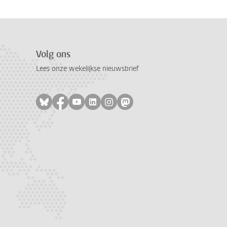
Volg ons
Lees onze wekelijkse nieuwsbrief
Volg ons op bluesky
Volg ons op facebook
Volg ons op youtube
Volg ons op linkedin
Volg ons op instagram
Volg ons op mastodon