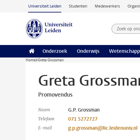
Ga naar hoofdinhoud
Universiteit Leiden
Studenten
Medewerkers
Organi
Zoek op on
Zoekterm
Onderzoek
Onderwijs
Wetenschapp
Home
Greta Grossman
Greta Grossma
Promovendus
G.P. Grossman
Naam
071 5272727
Telefoon
g.p.grossman@lic.leidenuniv.nl
E-mail