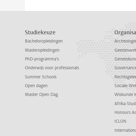
Studiekeuze
Organisa
Bacheloropleidingen
Archeologi
Masteropleidingen
Geesteswe
PhD-programma's
Geneeskun
Onderwijs voor professionals
Governance 
Summer Schools
Rechtsgele
Open dagen
Sociale We
Master Open Dag
Wiskunde 
Afrika-Stu
Honours A
ICLON
Internationa