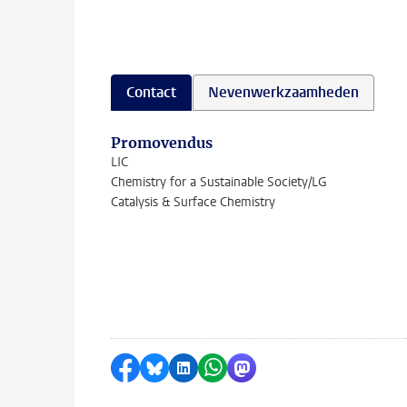
Contact
Nevenwerkzaamheden
Promovendus
LIC
Chemistry for a Sustainable Society/LG
Catalysis & Surface Chemistry
Delen op Facebook
Delen via Bluesky
Delen op LinkedIn
Delen via WhatsApp
Delen via Mastodon