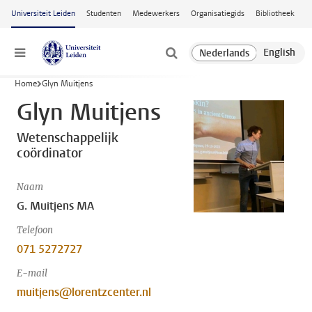
Ga naar hoofdinhoud
Universiteit Leiden
Studenten
Medewerkers
Organisatiegids
Bibliotheek
Menu
Home
Glyn Muitjens
Glyn Muitjens
Wetenschappelijk
coördinator
Naam
G. Muitjens MA
Telefoon
071 5272727
E-mail
muitjens@lorentzcenter.nl