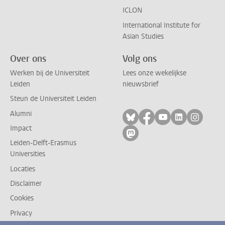
ICLON
International Institute for
Asian Studies
Over ons
Volg ons
Werken bij de Universiteit
Lees onze wekelijkse
Leiden
nieuwsbrief
Steun de Universiteit Leiden
Alumni
Volg ons op bluesky
Volg ons op facebo
Volg ons op yo
Volg ons op
Volg on
Impact
Volg ons op mastodon
Leiden-Delft-Erasmus
Universities
Locaties
Disclaimer
Cookies
Privacy