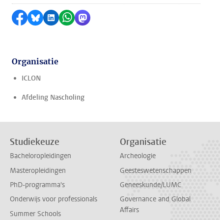
Delen op Facebook
Delen via Bluesky
Delen op LinkedIn
Delen via WhatsApp
Delen via Mastodon
Organisatie
ICLON
Afdeling Nascholing
Studiekeuze
Organisatie
Bacheloropleidingen
Archeologie
Masteropleidingen
Geesteswetenschappen
PhD-programma's
Geneeskunde/LUMC
Onderwijs voor professionals
Governance and Global
Affairs
Summer Schools