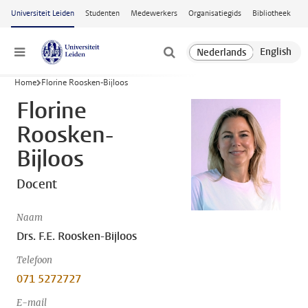
Ga naar hoofdinhoud
Universiteit Leiden
Studenten
Medewerkers
Organisatiegids
Bibliotheek
Menu
Home
Florine Roosken-Bijloos
Florine
Roosken-
Bijloos
Docent
Naam
Drs. F.E. Roosken-Bijloos
Telefoon
071 5272727
E-mail