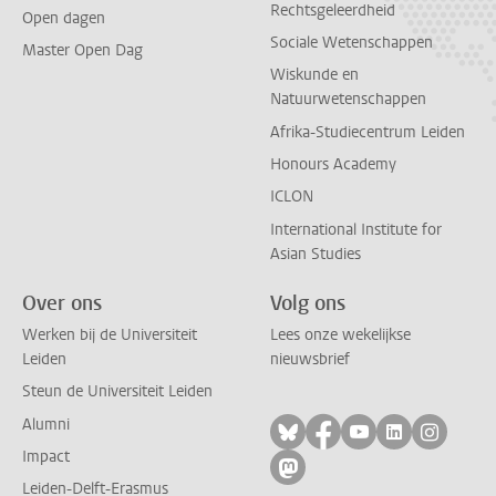
Rechtsgeleerdheid
Open dagen
Sociale Wetenschappen
Master Open Dag
Wiskunde en
Natuurwetenschappen
Afrika-Studiecentrum Leiden
Honours Academy
ICLON
International Institute for
Asian Studies
Over ons
Volg ons
Werken bij de Universiteit
Lees onze wekelijkse
Leiden
nieuwsbrief
Steun de Universiteit Leiden
Alumni
Volg ons op bluesky
Volg ons op facebo
Volg ons op yo
Volg ons op
Volg on
Impact
Volg ons op mastodon
Leiden-Delft-Erasmus